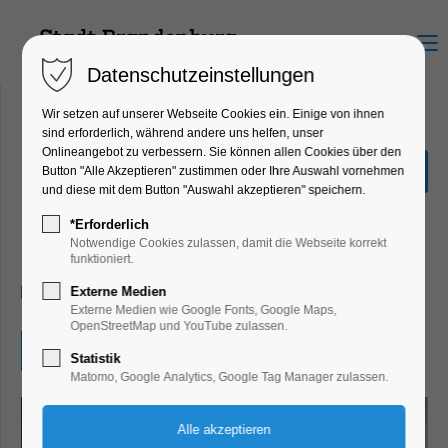
Menu
Datenschutzeinstellungen
Wir setzen auf unserer Webseite Cookies ein. Einige von ihnen
sind erforderlich, während andere uns helfen, unser
Onlineangebot zu verbessern. Sie können allen Cookies über den
Offene Werkstatt: Open
Button "Alle Akzeptieren" zustimmen oder Ihre Auswahl vornehmen
Lab Day
und diese mit dem Button "Auswahl akzeptieren" speichern.
Bildung, Vortrag, Kinder, Jugend,
*Erforderlich
Mitmach-Aktion
Notwendige Cookies zulassen, damit die Webseite korrekt
funktioniert.
20.05.2026, 14:00–18:00
Externe Medien
Externe Medien wie Google Fonts, Google Maps,
OpenStreetMap und YouTube zulassen.
Eintritt frei
Statistik
Matomo, Google Analytics, Google Tag Manager zulassen.