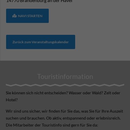
14770
Brandenburg an der Havel
NAVI STARTEN
Zurück zum Veranstaltungskalender
Touristinformation
Sie können sich nicht ent­scheiden? Wasser oder Wald? Zelt oder
Hotel?
Wir sind uns sicher, wir finden für Sie das, was Sie für Ihre Aus­zeit
suchen und brauchen. Ob aktiv, ent­spannend oder erlebnis­reich.
Die Mitarbeiter der Touristinfo sind gern für Sie da: