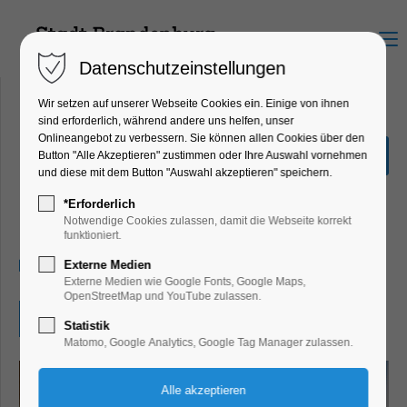
Menu
Datenschutzeinstellungen
Wir setzen auf unserer Webseite Cookies ein. Einige von ihnen
sind erforderlich, während andere uns helfen, unser
Onlineangebot zu verbessern. Sie können allen Cookies über den
Offene Werkstatt: Open
Button "Alle Akzeptieren" zustimmen oder Ihre Auswahl vornehmen
Lab Day
und diese mit dem Button "Auswahl akzeptieren" speichern.
Bildung, Vortrag, Kinder, Jugend,
*Erforderlich
Mitmach-Aktion
Notwendige Cookies zulassen, damit die Webseite korrekt
funktioniert.
13.05.2026, 14:00–18:00
Externe Medien
Externe Medien wie Google Fonts, Google Maps,
OpenStreetMap und YouTube zulassen.
Eintritt frei
Statistik
Matomo, Google Analytics, Google Tag Manager zulassen.