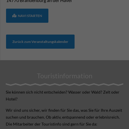
14770
Brandenburg an der Havel
NAVI STARTEN
Zurück zum Veranstaltungskalender
Touristinformation
Sie können sich nicht ent­scheiden? Wasser oder Wald? Zelt oder
Hotel?
Wir sind uns sicher, wir finden für Sie das, was Sie für Ihre Aus­zeit
suchen und brauchen. Ob aktiv, ent­spannend oder erlebnis­reich.
Die Mitarbeiter der Touristinfo sind gern für Sie da: