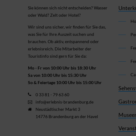
Unterk
Sie können sich nicht ent­scheiden? Wasser
oder Wald? Zelt oder Hotel?
Ho
Wir sind uns sicher, wir finden für Sie das,
was Sie für Ihre Aus­zeit suchen und
Pe
brauchen. Ob aktiv, ent­spannend oder
Fe
erlebnis­reich. Die Mitarbeiter der
Touristinfo sind gern für Sie da:
Fe
Mo - Fr von 10:00 Uhr bis 18:30 Uhr
Ca
Sa von 10:00 Uhr bis 15:30 Uhr
So & Feiertage 10:00 Uhr bis 15:00 Uhr
Sehens
0 33 81 - 79 63 60
Gastro
info@erlebnis-brandenburg.de
Neustädtischer Markt 3
Museen
14776 Brandenburg an der Havel
Verans