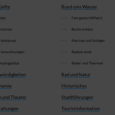
ünfte
Rund ums Wasser
tels
Fahrgastschifffahrt
nsionen
Boote mieten
rienhäuser
Marinas und Anleger
rienwohnungen
Badestrände
mpingplätze
Bäder und Thermen
würdigkeiten
Rad und Natur
nomie
Historisches
 und Theater
Stadtführungen
taltungen
Touristinformation