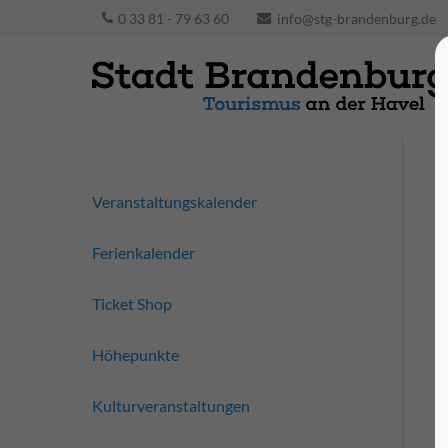
0 33 81 - 79 63 60
info@stg-brandenburg.de
Veranstaltungskalender
Ferienkalender
Ticket Shop
Höhepunkte
Kulturveranstaltungen