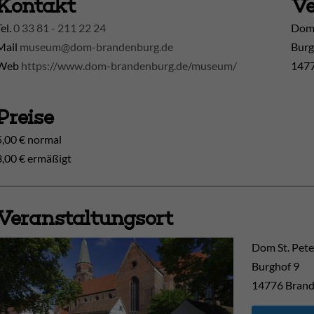
Kontakt
Ve
Tel.
0 33 81 - 211 22 24
Doms
Mail
museum@dom-brandenburg.de
Burg
Web
https://www.dom-brandenburg.de/museum/
1477
Preise
5,00 € normal
3,00 € ermäßigt
Veranstaltungsort
Dom St. Pete
Burghof 9
14776
Brand