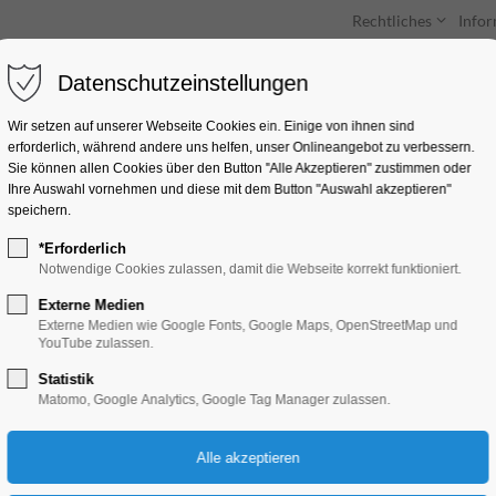
Rechtliches
Info
Datenschutzeinstellungen
Unterkünfte
Entdecken & Erleben
Wir setzen auf unserer Webseite Cookies ein. Einige von ihnen sind
erforderlich, während andere uns helfen, unser Onlineangebot zu verbessern.
Sie können allen Cookies über den Button "Alle Akzeptieren" zustimmen oder
Ihre Auswahl vornehmen und diese mit dem Button "Auswahl akzeptieren"
speichern.
*Erforderlich
Mittagsklang im D
Notwendige Cookies zulassen, damit die Webseite korrekt funktioniert.
Externe Medien
Konzert, Musik
Externe Medien wie Google Fonts, Google Maps, OpenStreetMap und
YouTube zulassen.
Statistik
17.07.2026, 13:30
Matomo, Google Analytics, Google Tag Manager zulassen.
Eintritt frei