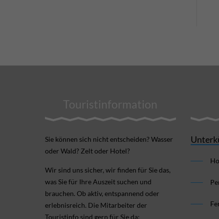
Touristinformation
Unterk
Sie können sich nicht ent­scheiden? Wasser
oder Wald? Zelt oder Hotel?
Ho
Wir sind uns sicher, wir finden für Sie das,
was Sie für Ihre Aus­zeit suchen und
Pe
brauchen. Ob aktiv, ent­spannend oder
Fe
erlebnis­reich. Die Mitarbeiter der
Touristinfo sind gern für Sie da: