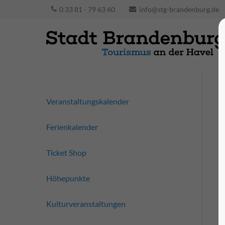
0 33 81 - 79 63 60
info@stg-brandenburg.de
Veranstaltungskalender
Ferienkalender
Ticket Shop
Höhepunkte
Kulturveranstaltungen