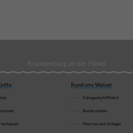
Brandenburg an der Havel
ünfte
Rund ums Wasser
tels
Fahrgastschifffahrt
nsionen
Boote mieten
rienhäuser
Marinas und Anleger