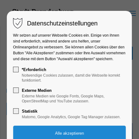
Menu
Datenschutzeinstellungen
Wir setzen auf unserer Webseite Cookies ein. Einige von ihnen
sind erforderlich, während andere uns helfen, unser
Onlineangebot zu verbessern. Sie können allen Cookies über den
Meine Heimatstadt -
Button "Alle Akzeptieren" zustimmen oder Ihre Auswahl vornehmen
Brandenburg an der Havel
und diese mit dem Button "Auswahl akzeptieren" speichern.
Bildung, Vortrag, Kinder, Jugend,
*Erforderlich
Mitmach-Aktion
Notwendige Cookies zulassen, damit die Webseite korrekt
funktioniert.
17.04.2026, 10:00–10:45
Externe Medien
Externe Medien wie Google Fonts, Google Maps,
OpenStreetMap und YouTube zulassen.
Eintritt frei
Statistik
Matomo, Google Analytics, Google Tag Manager zulassen.