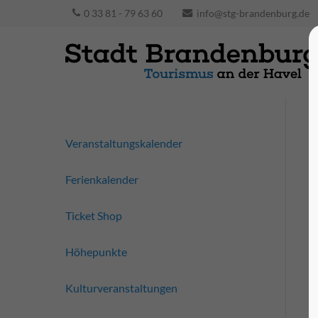
0 33 81 - 79 63 60
info@stg-brandenburg.de
Veranstaltungskalender
Ferienkalender
Ticket Shop
Höhepunkte
Kulturveranstaltungen