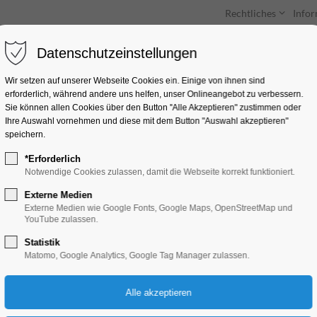
Rechtliches
Info
Datenschutzeinstellungen
Unterkünfte
Entdecken & Erleben
Wir setzen auf unserer Webseite Cookies ein. Einige von ihnen sind
erforderlich, während andere uns helfen, unser Onlineangebot zu verbessern.
Sie können allen Cookies über den Button "Alle Akzeptieren" zustimmen oder
Ihre Auswahl vornehmen und diese mit dem Button "Auswahl akzeptieren"
speichern.
*Erforderlich
Märchen einmal an
Notwendige Cookies zulassen, damit die Webseite korrekt funktioniert.
Externe Medien
Kinder, Jugend, Mitmach-Aktion
Externe Medien wie Google Fonts, Google Maps, OpenStreetMap und
YouTube zulassen.
Statistik
06.06.2025
Matomo, Google Analytics, Google Tag Manager zulassen.
Eintritt frei