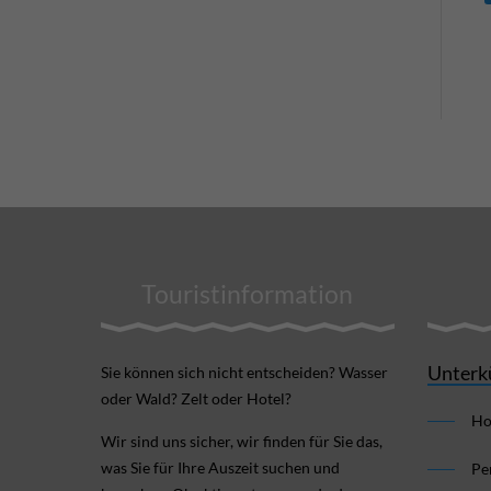
Touristinformation
Unterk
Sie können sich nicht ent­scheiden? Wasser
oder Wald? Zelt oder Hotel?
Ho
Wir sind uns sicher, wir finden für Sie das,
was Sie für Ihre Aus­zeit suchen und
Pe