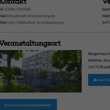
Kontakt
Ve
Tel.
03381/702458
Stad
Mail
bibo@stadt-brandenburg.de
Walt
Web
http://bibliothek-brandenburg.de
1477
Veranstaltungsort
Bürgerhaus 
Walther-Aus
14772
Brand
NAVI S
Zurück zum Veranstaltungskalender