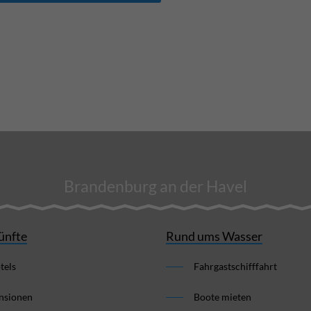
Brandenburg an der Havel
ünfte
Rund ums Wasser
tels
Fahrgastschifffahrt
nsionen
Boote mieten