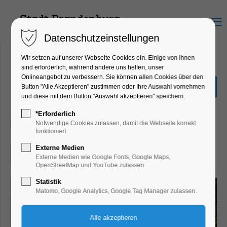
Menu
Datenschutzeinstellungen
Wir setzen auf unserer Webseite Cookies ein. Einige von ihnen
sind erforderlich, während andere uns helfen, unser
Onlineangebot zu verbessern. Sie können allen Cookies über den
Märchen einmal anders
Button "Alle Akzeptieren" zustimmen oder Ihre Auswahl vornehmen
und diese mit dem Button "Auswahl akzeptieren" speichern.
Kinder, Jugend, Mitmach-Aktion
*Erforderlich
13.02.2026, 00:01–23:59
Notwendige Cookies zulassen, damit die Webseite korrekt
funktioniert.
Externe Medien
Eintritt frei
Externe Medien wie Google Fonts, Google Maps,
OpenStreetMap und YouTube zulassen.
Statistik
Matomo, Google Analytics, Google Tag Manager zulassen.