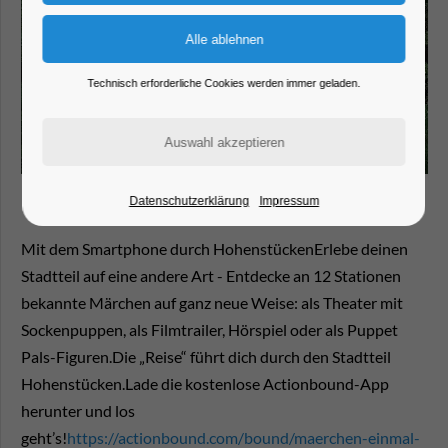
Technisch erforderliche Cookies werden immer geladen.
Datenschutzerklärung
Impressum
Mit dem Smartphone durch HohenstückenErlebe deinen
Stadtteil auf eine andere Art - Entdecke an 12 Stationen
bekannte Märchen auf ganz neue Weise: als Theater mit
Sockenpuppen, als Filmtrailer, Hörspiel oder als Puppet
Pals-Figuren.Die „Reise“ führt dich durch den Stadtteil
Hohenstücken.Lade die kostenlose Actionbound-App
herunter und los
geht’s!
https://actionbound.com/bound/maerchen-einmal-