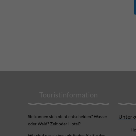
Touristinformation
Unterk
Sie können sich nicht ent­scheiden? Wasser
oder Wald? Zelt oder Hotel?
Ho
Wir sind uns sicher, wir finden für Sie das,