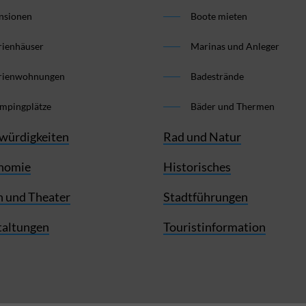
nsionen
Boote mieten
rienhäuser
Marinas und Anleger
rienwohnungen
Badestrände
mpingplätze
Bäder und Thermen
würdigkeiten
Rad und Natur
nomie
Historisches
 und Theater
Stadtführungen
taltungen
Touristinformation