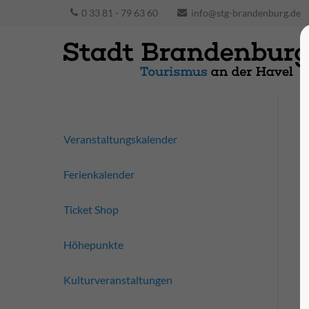
0 33 81 - 79 63 60
info@stg-brandenburg.de
Veranstaltungskalender
Ferienkalender
Ticket Shop
Höhepunkte
Kulturveranstaltungen