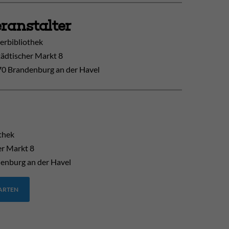
ranstalter
erbibliothek
tädtischer Markt 8
0 Brandenburg an der Havel
thek
er Markt 8
enburg an der Havel
TARTEN