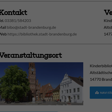
Kontakt
Ve
Tel.
03381/584203
Kind
Mail
bibo@stadt-brandenburg.de
Alts
Web
https://bibliothek.stadt-brandenburg.de
1477
Veranstaltungsort
Kinderbiblio
Altstädtisch
14770
Brand
NAVI S