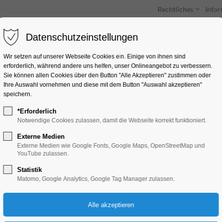
Rechtliches
Info
Datenschutzeinstellungen
Unterkünfte
Entdecken & Erleben
Wir setzen auf unserer Webseite Cookies ein. Einige von ihnen sind
erforderlich, während andere uns helfen, unser Onlineangebot zu verbessern.
Sie können allen Cookies über den Button "Alle Akzeptieren" zustimmen oder
Ihre Auswahl vornehmen und diese mit dem Button "Auswahl akzeptieren"
speichern.
*Erforderlich
Wissenswertes zur 
Notwendige Cookies zulassen, damit die Webseite korrekt funktioniert.
Märchen
Externe Medien
Externe Medien wie Google Fonts, Google Maps, OpenStreetMap und
YouTube zulassen.
Bildung, Vortrag, Kinder, Jugend, Lesung, 
Statistik
Matomo, Google Analytics, Google Tag Manager zulassen.
06.07.2026, 09:00–10:00