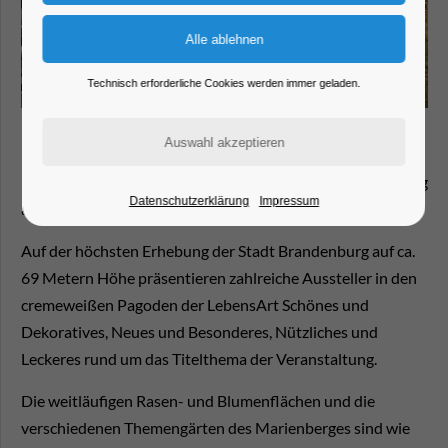
Technisch erforderliche Cookies werden immer geladen.
Die LebensArt öffnet auf dem Marienberg in Brandenburg
Datenschutzerklärung
Impressum
an der Havel ihre Pforten!
Auf der höchsten Erhebung der Stadt Brandenburg auf ca.
69 Metern Höhe präsentieren zahlreiche Aussteller in den
cremeweißen Pagoden der LebensArt Schönes und
Dekoratives, Neues und Besonderes, Nützliches und
Leckeres rund um das Titelthema der Veranstaltung.
Die weitläufigen Rasen- und Blumenflächen und die
verschiedenen Themengärten des Marienberges sind wie