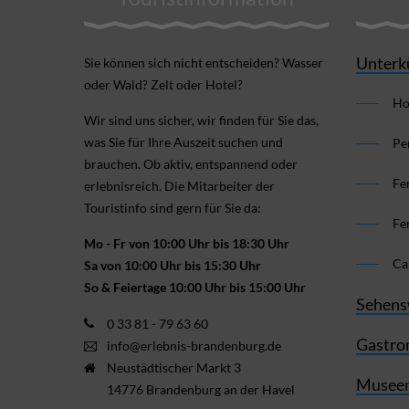
Unterk
Sie können sich nicht ent­scheiden? Wasser
oder Wald? Zelt oder Hotel?
Ho
Wir sind uns sicher, wir finden für Sie das,
was Sie für Ihre Aus­zeit suchen und
Pe
brauchen. Ob aktiv, ent­spannend oder
Fe
erlebnis­reich. Die Mitarbeiter der
Touristinfo sind gern für Sie da:
Fe
Mo - Fr von 10:00 Uhr bis 18:30 Uhr
Ca
Sa von 10:00 Uhr bis 15:30 Uhr
So & Feiertage 10:00 Uhr bis 15:00 Uhr
Sehens
0 33 81 - 79 63 60
Gastro
info@erlebnis-brandenburg.de
Neustädtischer Markt 3
Museen
14776 Brandenburg an der Havel