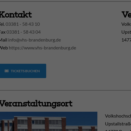
Kontakt
Ve
Tel.
03381 - 58 43 10
Volk
Fax
03381 - 58 43 04
Upst
Mail
info@vhs-brandenburg.de
1477
Web
https://www.vhs-brandenburg.de
TICKETS BUCHEN
Veranstaltungsort
Volkshochsc
Upstallstraß