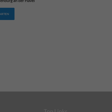
enburg an der Havel
TARTEN
Top Links