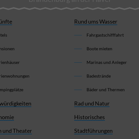
ünfte
Rund ums Wasser
tels
Fahrgastschifffahrt
nsionen
Boote mieten
rienhäuser
Marinas und Anleger
rienwohnungen
Badestrände
mpingplätze
Bäder und Thermen
würdigkeiten
Rad und Natur
nomie
Historisches
 und Theater
Stadtführungen