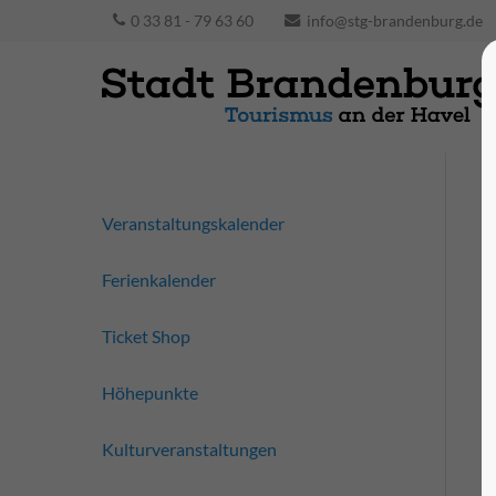
0 33 81 - 79 63 60
info@stg-brandenburg.de
Veranstaltungskalender
Ferienkalender
Ticket Shop
Höhepunkte
Kulturveranstaltungen