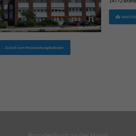
14772
Brand
NAVI S
Zurück zum Veranstaltungskalender
Brandenburg an der Havel