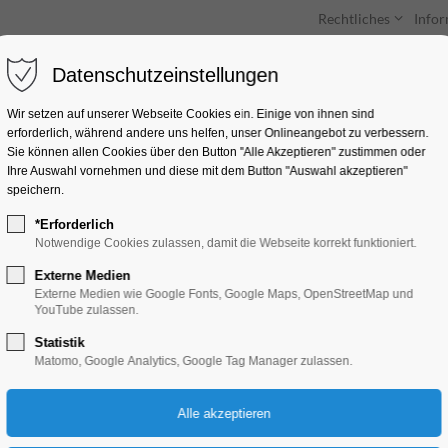
Rechtliches
Info
Datenschutzeinstellungen
Unterkünfte
Entdecken & Erleben
Wir setzen auf unserer Webseite Cookies ein. Einige von ihnen sind
erforderlich, während andere uns helfen, unser Onlineangebot zu verbessern.
Sie können allen Cookies über den Button "Alle Akzeptieren" zustimmen oder
Ihre Auswahl vornehmen und diese mit dem Button "Auswahl akzeptieren"
speichern.
*Erforderlich
Kurzfilmprojekt: D
Notwendige Cookies zulassen, damit die Webseite korrekt funktioniert.
Alltag
Externe Medien
Externe Medien wie Google Fonts, Google Maps, OpenStreetMap und
YouTube zulassen.
Bildung, Vortrag, Ferienkalender, Kinder, Ju
Statistik
Matomo, Google Analytics, Google Tag Manager zulassen.
04.08.2025, 10:00–17:00