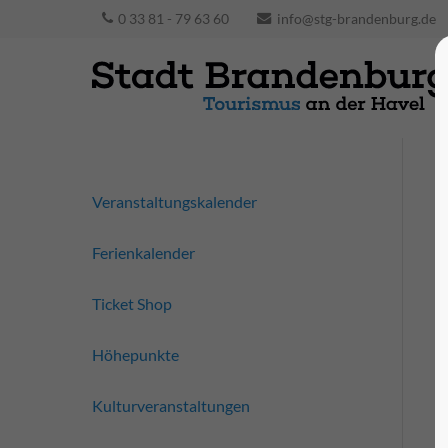
0 33 81 - 79 63 60
info@stg-brandenburg.de
Veranstaltungskalender
Ferienkalender
Ticket Shop
Höhepunkte
Kulturveranstaltungen