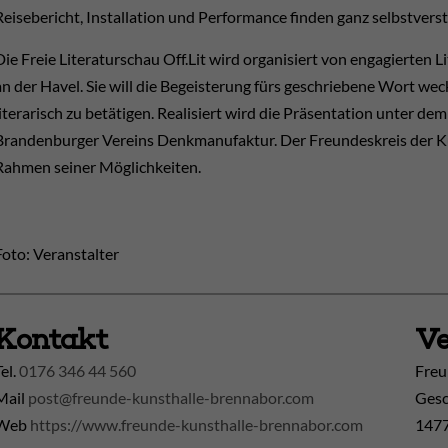
Reisebericht, Installation und Performance finden ganz selbstvers
Die Freie Literaturschau Off.Lit wird organisiert von engagierten
an der Havel. Sie will die Begeisterung fürs geschriebene Wort w
literarisch zu betätigen. Realisiert wird die Präsentation unter 
Brandenburger Vereins Denkmanufaktur. Der Freundeskreis der Kun
Rahmen seiner Möglichkeiten.
Foto: Veranstalter
Kontakt
Ve
Tel.
0176 346 44 560
Freu
Mail
post@freunde-kunsthalle-brennabor.com
Gesc
Web
https://www.freunde-kunsthalle-brennabor.com
1477