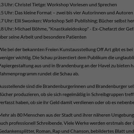
13 Uhr: Christel Tietge: Workshop Vorlesen und Sprechen
15 Uhr: Das kleine Format – zwei bis vier Autorinnen und Autoren 
17 Uhr: Elli Swonken: Workshop Self-Publishing; Bücher selbst he
18 Uhr: Michael Böhme, "Knastkaleidoskop" - Ex-Chefarzt der G
über seine Arbeit und besondere Patienten
Wie bei der bekannten Freien Kunstausstellung Off Art gibt es bei
weniger wichtig. Die Schau präsentiert dem Publikum die unglaublich
Papiergestaltung aus und in Brandenburg an der Havel zu bieten h
Rahmenprogramm rundet die Schau ab.
Ausstellende sind die Brandenburgerinnen und Brandenburger selbst
Bücher produzieren, ob sie sich regelmäßig in Schreibgruppen treff
verfasst haben, ob sie ihr Geld damit verdienen oder ob es nebenbe
Mehr als 80 Menschen aus der Stadt und ihrer näheren Umgebung 
auch professionell Schreibende. Viele Werke werden erstmals der Öf
Gedankensplitter, Roman, Rap und Chanson, bebildertes Blatt un