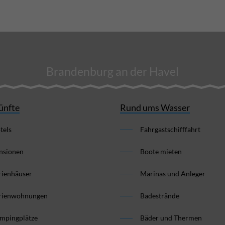
Brandenburg an der Havel
ünfte
Rund ums Wasser
tels
Fahrgastschifffahrt
nsionen
Boote mieten
rienhäuser
Marinas und Anleger
rienwohnungen
Badestrände
mpingplätze
Bäder und Thermen