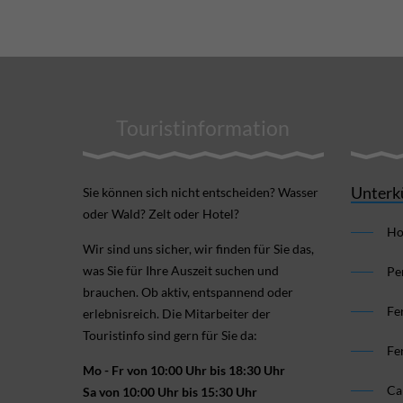
Touristinformation
Unterk
Sie können sich nicht ent­scheiden? Wasser
oder Wald? Zelt oder Hotel?
Ho
Wir sind uns sicher, wir finden für Sie das,
was Sie für Ihre Aus­zeit suchen und
Pe
brauchen. Ob aktiv, ent­spannend oder
Fe
erlebnis­reich. Die Mitarbeiter der
Touristinfo sind gern für Sie da:
Fe
Mo - Fr von 10:00 Uhr bis 18:30 Uhr
Ca
Sa von 10:00 Uhr bis 15:30 Uhr