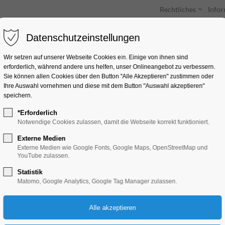
Rechtliches
Info
Datenschutzeinstellungen
Unterkünfte
Entdecken & Erleben
Wir setzen auf unserer Webseite Cookies ein. Einige von ihnen sind
erforderlich, während andere uns helfen, unser Onlineangebot zu verbessern.
Sie können allen Cookies über den Button "Alle Akzeptieren" zustimmen oder
Ihre Auswahl vornehmen und diese mit dem Button "Auswahl akzeptieren"
speichern.
*Erforderlich
Kunsthalle Brennab
Notwendige Cookies zulassen, damit die Webseite korrekt funktioniert.
Ausstellung Off.Lit
Externe Medien
Externe Medien wie Google Fonts, Google Maps, OpenStreetMap und
YouTube zulassen.
Ausstellung, Bildung, Vortrag, Kinder, Jugen
Statistik
Matomo, Google Analytics, Google Tag Manager zulassen.
Workshop
29.05.2025, 13:00–18:00