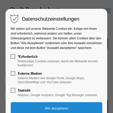
Menu
Datenschutzeinstellungen
Wir setzen auf unserer Webseite Cookies ein. Einige von ihnen
sind erforderlich, während andere uns helfen, unser
Onlineangebot zu verbessern. Sie können allen Cookies über den
Kunsthalle Brennabor:
Button "Alle Akzeptieren" zustimmen oder Ihre Auswahl vornehmen
Ausstellung Off.Lit
und diese mit dem Button "Auswahl akzeptieren" speichern.
Ausstellung, Bildung, Vortrag, Kinder,
*Erforderlich
Jugend, Konzert, Musik, Kunst, Workshop
Notwendige Cookies zulassen, damit die Webseite korrekt
funktioniert.
26.05.2025, 13:00–18:00
Externe Medien
Externe Medien wie Google Fonts, Google Maps,
OpenStreetMap und YouTube zulassen.
Eintritt frei
Statistik
Matomo, Google Analytics, Google Tag Manager zulassen.