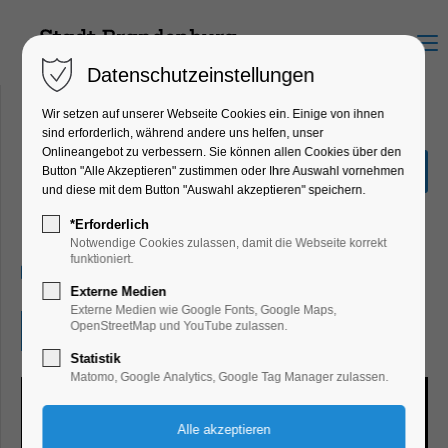
Menu
Datenschutzeinstellungen
Wir setzen auf unserer Webseite Cookies ein. Einige von ihnen
sind erforderlich, während andere uns helfen, unser
Onlineangebot zu verbessern. Sie können allen Cookies über den
Kunstausstellung "In
Button "Alle Akzeptieren" zustimmen oder Ihre Auswahl vornehmen
Between"
und diese mit dem Button "Auswahl akzeptieren" speichern.
Ausstellung, Kunst, Lesung
*Erforderlich
Notwendige Cookies zulassen, damit die Webseite korrekt
funktioniert.
13.09.2025, 13:00–21:00
Externe Medien
Externe Medien wie Google Fonts, Google Maps,
OpenStreetMap und YouTube zulassen.
Eintritt frei
Statistik
Matomo, Google Analytics, Google Tag Manager zulassen.