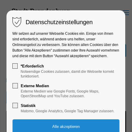
Menu
Datenschutzeinstellungen
Wir setzen auf unserer Webseite Cookies ein. Einige von ihnen
sind erforderlich, während andere uns helfen, unser
Onlineangebot zu verbessern. Sie können allen Cookies über den
Kunstausstellung "In
Button "Alle Akzeptieren" zustimmen oder Ihre Auswahl vornehmen
Between"
und diese mit dem Button "Auswahl akzeptieren" speichern.
Ausstellung, Kunst
*Erforderlich
Notwendige Cookies zulassen, damit die Webseite korrekt
funktioniert.
11.09.2025, 13:00–18:00
Externe Medien
Externe Medien wie Google Fonts, Google Maps,
OpenStreetMap und YouTube zulassen.
Eintritt frei
Statistik
Matomo, Google Analytics, Google Tag Manager zulassen.