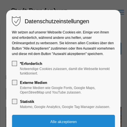
Menu
Datenschutzeinstellungen
Wir setzen auf unserer Webseite Cookies ein. Einige von ihnen
sind erforderlich, während andere uns helfen, unser
Onlineangebot zu verbessern. Sie können allen Cookies über den
Krippenausstellung in der
Button "Alle Akzeptieren" zustimmen oder Ihre Auswahl vornehmen
St. Katharinenkirche
und diese mit dem Button "Auswahl akzeptieren" speichern.
Ausstellung, Winterzauber
*Erforderlich
Notwendige Cookies zulassen, damit die Webseite korrekt
funktioniert.
13.12.2025, 11:00–17:00
Externe Medien
Externe Medien wie Google Fonts, Google Maps,
OpenStreetMap und YouTube zulassen.
Eintritt frei
Statistik
Matomo, Google Analytics, Google Tag Manager zulassen.