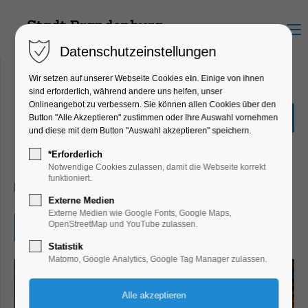
Menu
Datenschutzeinstellungen
Wir setzen auf unserer Webseite Cookies ein. Einige von ihnen
sind erforderlich, während andere uns helfen, unser
Onlineangebot zu verbessern. Sie können allen Cookies über den
Krippenausstellung in der
Button "Alle Akzeptieren" zustimmen oder Ihre Auswahl vornehmen
St. Katharinenkirche
und diese mit dem Button "Auswahl akzeptieren" speichern.
Ausstellung, Winterzauber
*Erforderlich
Notwendige Cookies zulassen, damit die Webseite korrekt
funktioniert.
30.11.2025, 11:30–17:00
Externe Medien
Externe Medien wie Google Fonts, Google Maps,
OpenStreetMap und YouTube zulassen.
Eintritt frei
Statistik
Matomo, Google Analytics, Google Tag Manager zulassen.