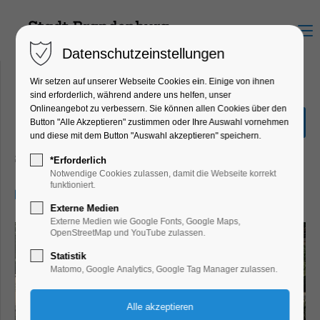
Menu
Datenschutzeinstellungen
Wir setzen auf unserer Webseite Cookies ein. Einige von ihnen
sind erforderlich, während andere uns helfen, unser
Onlineangebot zu verbessern. Sie können allen Cookies über den
Kriminal-Dinner: "Mord in
Button "Alle Akzeptieren" zustimmen oder Ihre Auswahl vornehmen
der Promiklapse"
und diese mit dem Button "Auswahl akzeptieren" speichern.
Schiffrundfahrt, Theater, Bühne
*Erforderlich
Notwendige Cookies zulassen, damit die Webseite korrekt
funktioniert.
11.07.2026, 19:00–22:30
Externe Medien
Externe Medien wie Google Fonts, Google Maps,
OpenStreetMap und YouTube zulassen.
Statistik
Matomo, Google Analytics, Google Tag Manager zulassen.