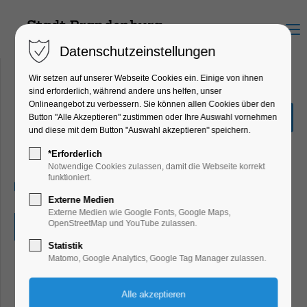
Menu
Datenschutzeinstellungen
Wir setzen auf unserer Webseite Cookies ein. Einige von ihnen
sind erforderlich, während andere uns helfen, unser
Onlineangebot zu verbessern. Sie können allen Cookies über den
Kinderfest mit der
Button "Alle Akzeptieren" zustimmen oder Ihre Auswahl vornehmen
Kirchenkatze
und diese mit dem Button "Auswahl akzeptieren" speichern.
Kinder, Jugend, Mitmach-Aktion
*Erforderlich
Notwendige Cookies zulassen, damit die Webseite korrekt
funktioniert.
01.07.2025, 11:00
Externe Medien
Externe Medien wie Google Fonts, Google Maps,
OpenStreetMap und YouTube zulassen.
Eintritt frei
Statistik
Matomo, Google Analytics, Google Tag Manager zulassen.