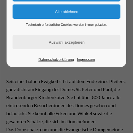
Technisch erforderliche Cookies werden immer geladen.
Datenschutzerklärung
Impressum
Seit einer halben Ewigkeit sitzt auf dem Ende eines Pfeilers,
ganz dicht am Eingang des Domes St. Peter und Paul, die
Brandenburger Kirchenkatze. Sie hat über 800 Jahre alle
eintretenden Besucher:innen des Domes gesehen und
belauscht. Sie kennt alle Ecken und Winkel sowie die
gesamten Schätze, die sich im Dom befinden.
Das Domschatzteam und die Evangelische Domgemeinde