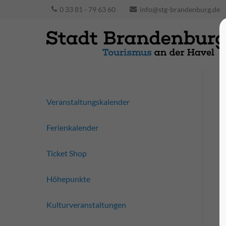
0 33 81 - 79 63 60
info@stg-brandenburg.de
Veranstaltungskalender
Ferienkalender
Ticket Shop
Höhepunkte
Kulturveranstaltungen