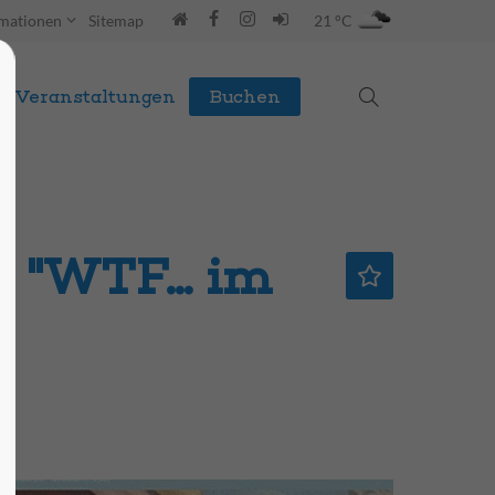
rmationen
Sitemap
21 °C
Veranstaltungen
Buchen
 "WTF... im