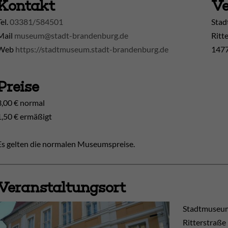
Kontakt
Ve
Tel.
03381/584501
Stad
Mail
museum@stadt-brandenburg.de
Ritt
Web
https://stadtmuseum.stadt-brandenburg.de
1477
Preise
3,00 € normal
1,50 € ermäßigt
Es gelten die normalen Museumspreise.
Veranstaltungsort
Stadtmuseum
Ritterstraße