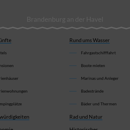
Brandenburg an der Havel
ünfte
Rund ums Wasser
tels
Fahrgastschifffahrt
nsionen
Boote mieten
rienhäuser
Marinas und Anleger
rienwohnungen
Badestrände
mpingplätze
Bäder und Thermen
würdigkeiten
Rad und Natur
nomie
Historisches