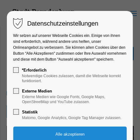
Menu
Datenschutzeinstellungen
Wir setzen auf unserer Webseite Cookies ein. Einige von ihnen
sind erforderlich, während andere uns helfen, unser
Onlineangebot zu verbessern. Sie können allen Cookies über den
Festival of Light:
Button "Alle Akzeptieren" zustimmen oder Ihre Auswahl vornehmen
Außenstandort Hotel
und diese mit dem Button "Auswahl akzeptieren" speichern.
Brandenburger Dom
*Erforderlich
Notwendige Cookies zulassen, damit die Webseite korrekt
Highlight, Jahrestag, Jubiläum, Kunst, Religion
funktioniert.
Externe Medien
17.10.2025, 19:00–22:00
Externe Medien wie Google Fonts, Google Maps,
OpenStreetMap und YouTube zulassen.
Eintritt frei
Statistik
Matomo, Google Analytics, Google Tag Manager zulassen.