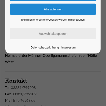
Technisch erforderliche Cookies werden immer geladen.
Datenschutzerklärung
Impressum
Heimspiel der Männer-Oberligamannschaft in der "Hölle
West".
Kontakt
Tel.
03381/799208
Fax
03381/799209
Mail
Info@sv63.de