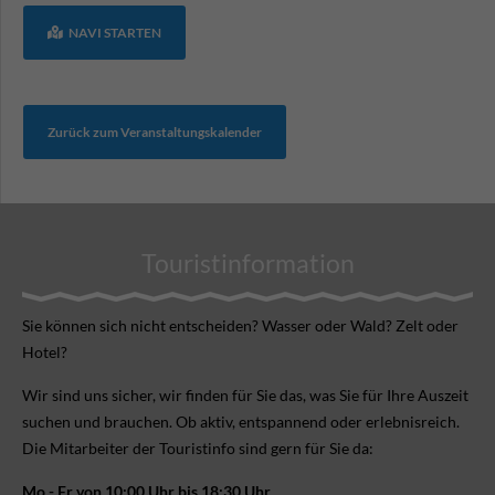
NAVI STARTEN
Zurück zum Veranstaltungskalender
Touristinformation
Sie können sich nicht ent­scheiden? Wasser oder Wald? Zelt oder
Hotel?
Wir sind uns sicher, wir finden für Sie das, was Sie für Ihre Aus­zeit
suchen und brauchen. Ob aktiv, ent­spannend oder erlebnis­reich.
Die Mitarbeiter der Touristinfo sind gern für Sie da:
Mo - Fr von 10:00 Uhr bis 18:30 Uhr