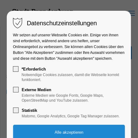
Menu
Datenschutzeinstellungen
Wir setzen auf unserer Webseite Cookies ein. Einige von ihnen
sind erforderlich, während andere uns helfen, unser
Onlineangebot zu verbessern. Sie können allen Cookies über den
Handball-Oberliga-Männer:
Button "Alle Akzeptieren" zustimmen oder Ihre Auswahl vornehmen
SV 63 - HSG
und diese mit dem Button "Auswahl akzeptieren" speichern.
Ahrensdorf/Schenkenhorst
*Erforderlich
Notwendige Cookies zulassen, damit die Webseite korrekt
Sport
funktioniert.
Externe Medien
21.02.2026, 18:00
Externe Medien wie Google Fonts, Google Maps,
OpenStreetMap und YouTube zulassen.
Statistik
Matomo, Google Analytics, Google Tag Manager zulassen.