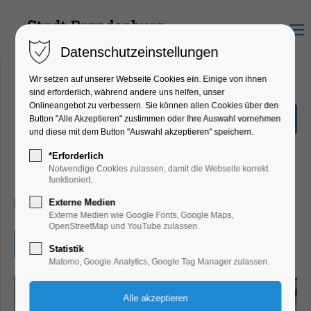
Menu
Datenschutzeinstellungen
Wir setzen auf unserer Webseite Cookies ein. Einige von ihnen
sind erforderlich, während andere uns helfen, unser
Onlineangebot zu verbessern. Sie können allen Cookies über den
Einweihung der Götzer
Button "Alle Akzeptieren" zustimmen oder Ihre Auswahl vornehmen
Ortsmitte
und diese mit dem Button "Auswahl akzeptieren" speichern.
Konzert, Musik, Mitmach-Aktion, Party,
*Erforderlich
Feiern, Fest
Notwendige Cookies zulassen, damit die Webseite korrekt
funktioniert.
20.06.2026, 12:00–22:00
Externe Medien
Externe Medien wie Google Fonts, Google Maps,
OpenStreetMap und YouTube zulassen.
Eintritt frei
Statistik
Matomo, Google Analytics, Google Tag Manager zulassen.