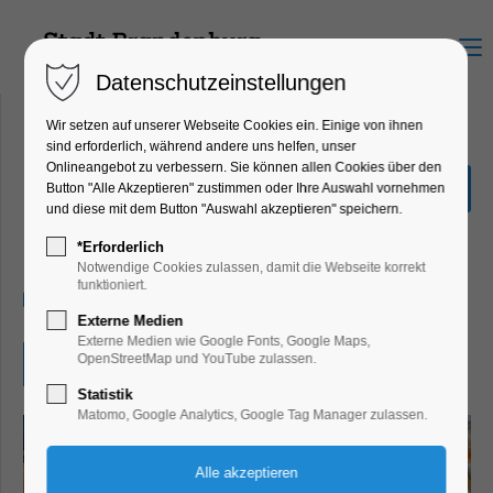
Menu
Datenschutzeinstellungen
Wir setzen auf unserer Webseite Cookies ein. Einige von ihnen
sind erforderlich, während andere uns helfen, unser
Onlineangebot zu verbessern. Sie können allen Cookies über den
Galerie van den Boom -
Button "Alle Akzeptieren" zustimmen oder Ihre Auswahl vornehmen
Junge Meister
und diese mit dem Button "Auswahl akzeptieren" speichern.
Ausstellung, Kunst
*Erforderlich
Notwendige Cookies zulassen, damit die Webseite korrekt
funktioniert.
16.06.2026, 15:00–18:00
Externe Medien
Externe Medien wie Google Fonts, Google Maps,
OpenStreetMap und YouTube zulassen.
Eintritt frei
Statistik
Matomo, Google Analytics, Google Tag Manager zulassen.