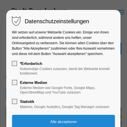
Menu
Datenschutzeinstellungen
Wir setzen auf unserer Webseite Cookies ein. Einige von ihnen
sind erforderlich, während andere uns helfen, unser
Onlineangebot zu verbessern. Sie können allen Cookies über den
Galerie van den Boom -
Button "Alle Akzeptieren" zustimmen oder Ihre Auswahl vornehmen
Junge Meister
und diese mit dem Button "Auswahl akzeptieren" speichern.
Ausstellung, Kunst
*Erforderlich
Notwendige Cookies zulassen, damit die Webseite korrekt
funktioniert.
15.06.2026, 15:00–18:00
Externe Medien
Externe Medien wie Google Fonts, Google Maps,
OpenStreetMap und YouTube zulassen.
Eintritt frei
Statistik
Matomo, Google Analytics, Google Tag Manager zulassen.