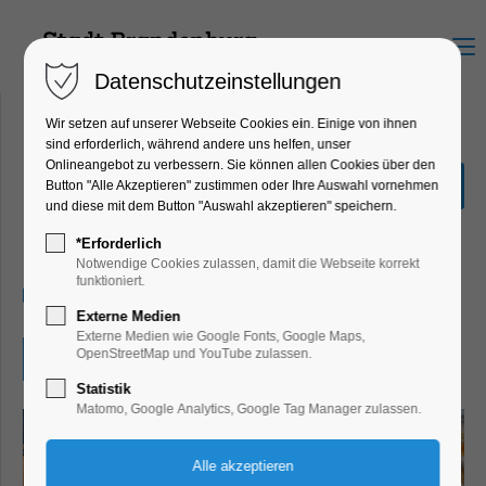
Menu
Datenschutzeinstellungen
Wir setzen auf unserer Webseite Cookies ein. Einige von ihnen
sind erforderlich, während andere uns helfen, unser
Onlineangebot zu verbessern. Sie können allen Cookies über den
Galerie van den Boom -
Button "Alle Akzeptieren" zustimmen oder Ihre Auswahl vornehmen
Junge Meister
und diese mit dem Button "Auswahl akzeptieren" speichern.
Ausstellung, Kunst
*Erforderlich
Notwendige Cookies zulassen, damit die Webseite korrekt
funktioniert.
14.06.2026, 15:00–18:00
Externe Medien
Externe Medien wie Google Fonts, Google Maps,
OpenStreetMap und YouTube zulassen.
Eintritt frei
Statistik
Matomo, Google Analytics, Google Tag Manager zulassen.