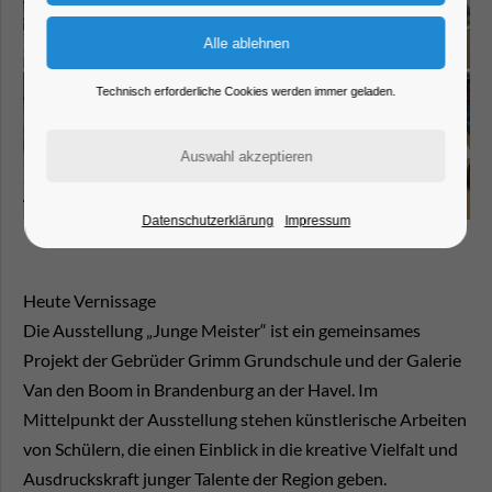
Technisch erforderliche Cookies werden immer geladen.
Datenschutzerklärung
Impressum
Heute Vernissage
Die Ausstellung
„Junge Meister“
ist ein gemeinsames
Projekt der Gebrüder Grimm Grundschule und der Galerie
Van den Boom in Brandenburg an der Havel. Im
Mittelpunkt der Ausstellung stehen künstlerische Arbeiten
von Schülern, die einen Einblick in die kreative Vielfalt und
Ausdruckskraft junger Talente der Region geben.