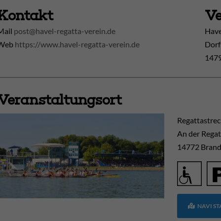
Kontakt
Ve
Mail
post@havel-regatta-verein.de
Have
Web
https://www.havel-regatta-verein.de
Dorf
1479
Veranstaltungsort
Regattastre
An der Regat
14772
Brand
NAVI S