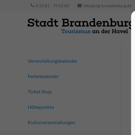
0 33 81 - 79 63 60
info@stg-brandenburg.de
Veranstaltungskalender
Ferienkalender
Ticket Shop
Höhepunkte
Kulturveranstaltungen