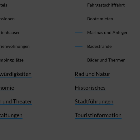
tels
Fahrgastschifffahrt
nsionen
Boote mieten
rienhäuser
Marinas und Anleger
rienwohnungen
Badestrände
mpingplätze
Bäder und Thermen
würdigkeiten
Rad und Natur
nomie
Historisches
 und Theater
Stadtführungen
taltungen
Touristinformation