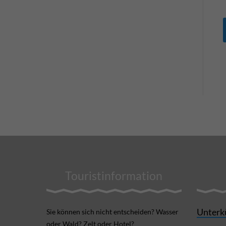
Touristinformation
Unterk
Sie können sich nicht ent­scheiden? Wasser
oder Wald? Zelt oder Hotel?