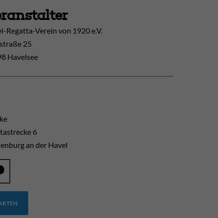
ranstalter
l-Regatta-Verein von 1920 e.V.
straße 25
8 Havelsee
cke
tastrecke 6
enburg an der Havel
TARTEN