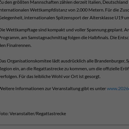
Zu den größten Mannschaften zählen derzeit Italien, Deutschland
internationalen Wettkampfdistanz von 2.000 Metern. Für die Zusc
Gelegenheit, internationalen Spitzensport der Altersklasse U19 unmi
Die Wettkampftage sind kompakt und voller Spannung geplant. A
Programm, am Samstagnachmittag folgen die Halbfinals. Die Entsc
den Finalrennen.
Das Organisationskomitee lädt ausdrücklich alle Brandenburger, S
Region ein, an die Regattastrecke zu kommen, um die offizielle Er
verfolgen. Für das leibliche Wohl vor Ort ist gesorgt.
Weitere Informationen zur Veranstaltung gibt es unter
www.2026e
Foto: Veranstalter/Regattastrecke