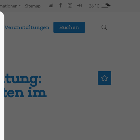
rmationen
Sitemap
26 °C
Veranstaltungen
Buchen
ltung:
ten im