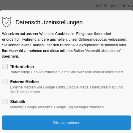
Rechtliches
Info
Datenschutzeinstellungen
Unterkünfte
Entdecken & Erleben
Wir setzen auf unserer Webseite Cookies ein. Einige von ihnen sind
erforderlich, während andere uns helfen, unser Onlineangebot zu verbessern.
Sie können allen Cookies über den Button "Alle Akzeptieren" zustimmen oder
Ihre Auswahl vornehmen und diese mit dem Button "Auswahl akzeptieren"
speichern.
*Erforderlich
Die verrückte Vieche
Notwendige Cookies zulassen, damit die Webseite korrekt funktioniert.
Externe Medien
Bildung, Vortrag, Ferienkalender, Kinder, Ju
Externe Medien wie Google Fonts, Google Maps, OpenStreetMap und
YouTube zulassen.
Statistik
30.07.2025, 10:00–13:00
Matomo, Google Analytics, Google Tag Manager zulassen.