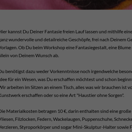
Hier kannst Du Deiner Fantasie freien Lauf lassen und mithilfe ein
ganz wundervolle und detailreiche Geschöpfe, frei nach Deinem G
Vorlagen. Ob Du beim Workshop eine Fantasiegestalt, eine Blume 
allein von Deinem Wunsch ab.
Du benötigst dazu weder Vorkenntnisse noch irgendwelche beson
Idee für ein Wesen, was Du erschaffen möchtest und schon beginnt 
Wir arbeiten im Sitzen an einem Tisch, alles was wir brauchen ist
Kunstwerk erschaffen oder so eine Art "Haustier ohne Sorgen".
Die Materialkosten betragen 10 €, darin enthalten sind eine groß
Vliesen, Filzlocken, Federn, Wackelaugen, Puppenschuhe, Schnec
Verzieren, Styroporkörper und sogar Mini-Skulptur-Halter sowie Fi