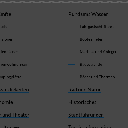
ünfte
Rund ums Wasser
tels
Fahrgastschifffahrt
nsionen
Boote mieten
rienhäuser
Marinas und Anleger
rienwohnungen
Badestrände
mpingplätze
Bäder und Thermen
würdigkeiten
Rad und Natur
nomie
Historisches
 und Theater
Stadtführungen
taltungen
Touristinformation