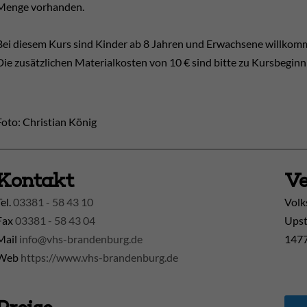
Menge vorhanden.
Bei diesem Kurs sind Kinder ab 8 Jahren und Erwachsene willkomm
Die zusätzlichen Materialkosten von 10 € sind bitte zu Kursbeginn
Foto: Christian König
Kontakt
Ve
Tel.
03381 - 58 43 10
Volk
Fax
03381 - 58 43 04
Upst
Mail
info@vhs-brandenburg.de
1477
Web
https://www.vhs-brandenburg.de