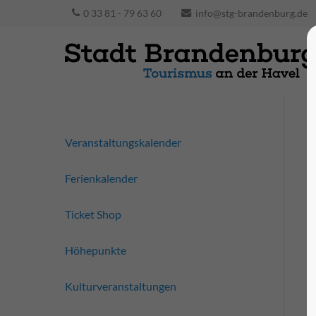
0 33 81 - 79 63 60
info@stg-brandenburg.de
Veranstaltungskalender
Ferienkalender
Ticket Shop
Höhepunkte
Kulturveranstaltungen