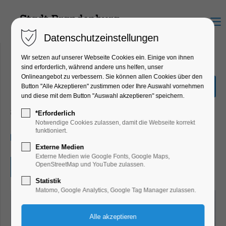
Menu
Datenschutzeinstellungen
Wir setzen auf unserer Webseite Cookies ein. Einige von ihnen
sind erforderlich, während andere uns helfen, unser
Onlineangebot zu verbessern. Sie können allen Cookies über den
Deutsche Meisterschaften
Button "Alle Akzeptieren" zustimmen oder Ihre Auswahl vornehmen
im Kanu-Rennsport
und diese mit dem Button "Auswahl akzeptieren" speichern.
Sport
*Erforderlich
Notwendige Cookies zulassen, damit die Webseite korrekt
funktioniert.
01.09.2026, 09:00–18:00
Externe Medien
Externe Medien wie Google Fonts, Google Maps,
OpenStreetMap und YouTube zulassen.
Eintritt frei
Statistik
Matomo, Google Analytics, Google Tag Manager zulassen.