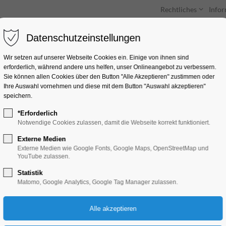
Rechtliches
Info
Datenschutzeinstellungen
Unterkünfte
Entdecken & Erleben
Wir setzen auf unserer Webseite Cookies ein. Einige von ihnen sind
erforderlich, während andere uns helfen, unser Onlineangebot zu verbessern.
Sie können allen Cookies über den Button "Alle Akzeptieren" zustimmen oder
Ihre Auswahl vornehmen und diese mit dem Button "Auswahl akzeptieren"
speichern.
*Erforderlich
Chorkonzert zum Tri
Notwendige Cookies zulassen, damit die Webseite korrekt funktioniert.
Externe Medien
Konzert, Musik
Externe Medien wie Google Fonts, Google Maps, OpenStreetMap und
YouTube zulassen.
Statistik
30.05.2026, 17:00
Matomo, Google Analytics, Google Tag Manager zulassen.
Eintritt frei