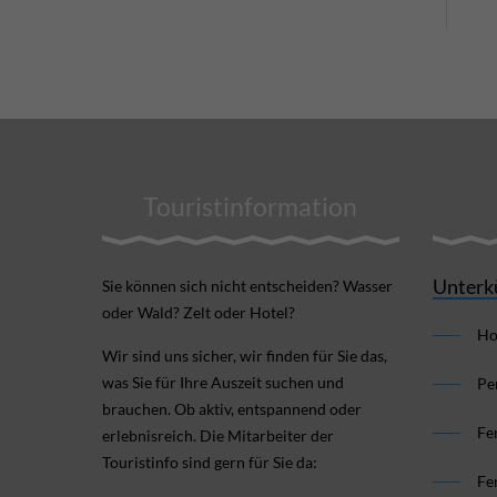
Touristinformation
Unterk
Sie können sich nicht ent­scheiden? Wasser
oder Wald? Zelt oder Hotel?
Ho
Wir sind uns sicher, wir finden für Sie das,
was Sie für Ihre Aus­zeit suchen und
Pe
brauchen. Ob aktiv, ent­spannend oder
Fe
erlebnis­reich. Die Mitarbeiter der
Touristinfo sind gern für Sie da:
Fe