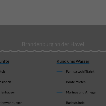
Brandenburg an der Havel
ünfte
Rund ums Wasser
tels
Fahrgastschifffahrt
nsionen
Boote mieten
rienhäuser
Marinas und Anleger
rienwohnungen
Badestrände