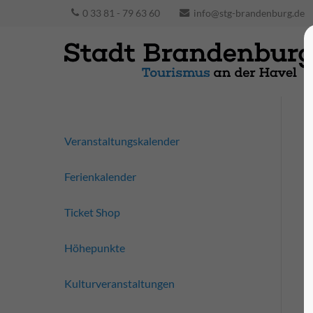
0 33 81 - 79 63 60
info@stg-brandenburg.de
Veranstaltungskalender
Ferienkalender
Ticket Shop
Höhepunkte
Kulturveranstaltungen