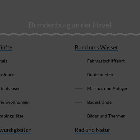
Brandenburg an der Havel
ünfte
Rund ums Wasser
tels
Fahrgastschifffahrt
nsionen
Boote mieten
rienhäuser
Marinas und Anleger
rienwohnungen
Badestrände
mpingplätze
Bäder und Thermen
würdigkeiten
Rad und Natur