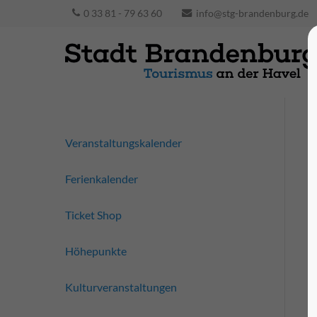
0 33 81 - 79 63 60
info@stg-brandenburg.de
Veranstaltungskalender
Ferienkalender
Ticket Shop
Höhepunkte
Kulturveranstaltungen