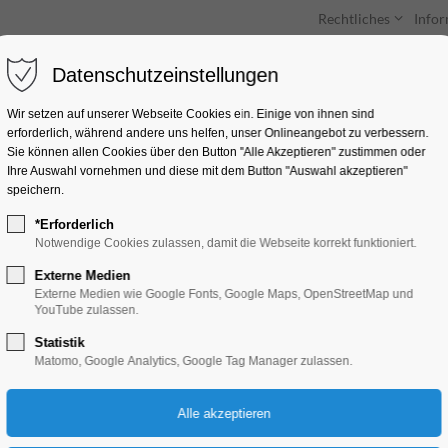
Rechtliches
Info
Datenschutzeinstellungen
Unterkünfte
Entdecken & Erleben
Wir setzen auf unserer Webseite Cookies ein. Einige von ihnen sind
erforderlich, während andere uns helfen, unser Onlineangebot zu verbessern.
Sie können allen Cookies über den Button "Alle Akzeptieren" zustimmen oder
Ihre Auswahl vornehmen und diese mit dem Button "Auswahl akzeptieren"
speichern.
*Erforderlich
Brandenburger Wei
Notwendige Cookies zulassen, damit die Webseite korrekt funktioniert.
Externe Medien
Kunst, Party, Feiern, Fest, Winterzauber
Externe Medien wie Google Fonts, Google Maps, OpenStreetMap und
YouTube zulassen.
Statistik
22.12.2025, 18:30
Matomo, Google Analytics, Google Tag Manager zulassen.