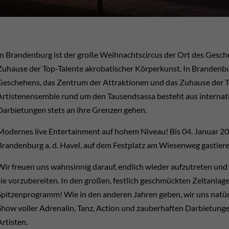
In Brandenburg ist der große Weihnachtscircus der Ort des Gesch
Zuhause der Top-Talente akrobatischer Körperkunst.
In Brandenbu
Geschehens, das Zentrum der Attraktionen und das Zuhause der T
Artistenensemble rund um den Tausendsassa besteht aus internati
Darbietungen stets an ihre Grenzen gehen.
Modernes live Entertainment auf hohem Niveau!
Bis 04. Januar 2
Brandenburg a. d. Havel, auf dem Festplatz am Wiesenweg gastier
Wir freuen uns wahnsinnig darauf, endlich wieder aufzutreten un
sie vorzubereiten.
In den großen, festlich geschmückten Zeltanlag
Spitzenprogramm!
Wie in den anderen Jahren geben, wir uns natü
Show voller Adrenalin, Tanz, Action und zauberhaften Darbietungen
Artisten.