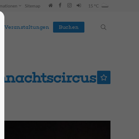
rmationen
Sitemap
15 °C
Veranstaltungen
Buchen
hnachtscircus