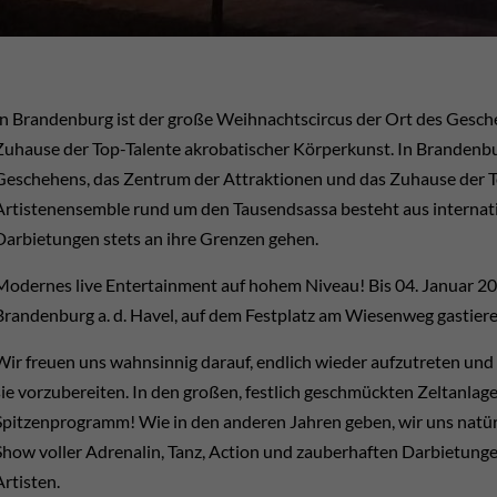
In Brandenburg ist der große Weihnachtscircus der Ort des Gesch
Zuhause der Top-Talente akrobatischer Körperkunst.
In Brandenbu
Geschehens, das Zentrum der Attraktionen und das Zuhause der T
Artistenensemble rund um den Tausendsassa besteht aus internati
Darbietungen stets an ihre Grenzen gehen.
Modernes live Entertainment auf hohem Niveau!
Bis 04. Januar 2
Brandenburg a. d. Havel, auf dem Festplatz am Wiesenweg gastier
Wir freuen uns wahnsinnig darauf, endlich wieder aufzutreten un
sie vorzubereiten.
In den großen, festlich geschmückten Zeltanlag
Spitzenprogramm!
Wie in den anderen Jahren geben, wir uns natü
Show voller Adrenalin, Tanz, Action und zauberhaften Darbietungen
Artisten.