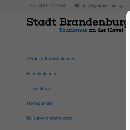
0 33 81 - 79 63 60
info@stg-brandenburg.de
Veranstaltungskalender
Ferienkalender
Ticket Shop
Höhepunkte
Kulturveranstaltungen