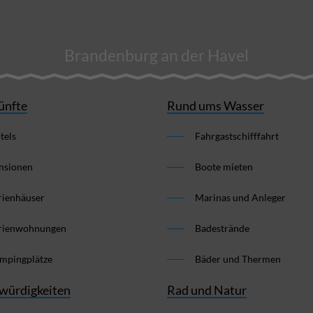
Brandenburg an der Havel
ünfte
Rund ums Wasser
tels
Fahrgastschifffahrt
nsionen
Boote mieten
rienhäuser
Marinas und Anleger
rienwohnungen
Badestrände
mpingplätze
Bäder und Thermen
würdigkeiten
Rad und Natur