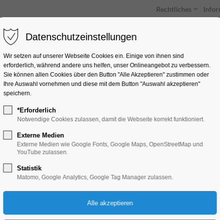
Rechtliches
Info
Datenschutzeinstellungen
Unterkünfte
Entdecken & Erleben
Wir setzen auf unserer Webseite Cookies ein. Einige von ihnen sind
erforderlich, während andere uns helfen, unser Onlineangebot zu verbessern.
Sie können allen Cookies über den Button "Alle Akzeptieren" zustimmen oder
Ihre Auswahl vornehmen und diese mit dem Button "Auswahl akzeptieren"
speichern.
*Erforderlich
Brandenburger Wei
Notwendige Cookies zulassen, damit die Webseite korrekt funktioniert.
Externe Medien
Kunst, Party, Feiern, Fest, Winterzauber
Externe Medien wie Google Fonts, Google Maps, OpenStreetMap und
YouTube zulassen.
Statistik
21.12.2025, 18:30
Matomo, Google Analytics, Google Tag Manager zulassen.