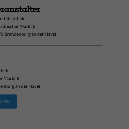
ranstalter
erbibliothek
tädtischer Markt 8
0 Brandenburg an der Havel
thek
er Markt 8
enburg an der Havel
TARTEN