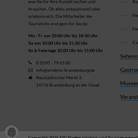
was Sie für Ihre Aus­zeit suchen und
Pe
brauchen. Ob aktiv, ent­spannend oder
Fe
erlebnis­reich. Die Mitarbeiter der
Touristinfo sind gern für Sie da:
Fe
Mo - Fr von 10:00 Uhr bis 18:30 Uhr
Ca
Sa von 10:00 Uhr bis 15:30 Uhr
So & Feiertage 10:00 Uhr bis 15:00 Uhr
Sehens
0 33 81 - 79 63 60
Gastro
info@erlebnis-brandenburg.de
Neustädtischer Markt 3
Museen
14776 Brandenburg an der Havel
Verans
Copyright 2026 STG Stadtmarketing- und Tourismusgesell