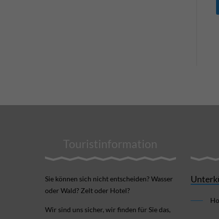
Touristinformation
Unterk
Sie können sich nicht ent­scheiden? Wasser
oder Wald? Zelt oder Hotel?
Ho
Wir sind uns sicher, wir finden für Sie das,