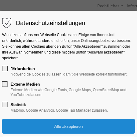
Rechtliches
Info
Datenschutzeinstellungen
Unterkünfte
Entdecken & Erleben
Wir setzen auf unserer Webseite Cookies ein. Einige von ihnen sind
erforderlich, während andere uns helfen, unser Onlineangebot zu verbessern.
Sie können allen Cookies über den Button "Alle Akzeptieren" zustimmen oder
Ihre Auswahl vornehmen und diese mit dem Button "Auswahl akzeptieren"
speichern.
*Erforderlich
Brandenburger Les
Notwendige Cookies zulassen, damit die Webseite korrekt funktioniert.
Externe Medien
Ferienkalender, Kinder, Jugend, Lesung, M
Externe Medien wie Google Fonts, Google Maps, OpenStreetMap und
YouTube zulassen.
Statistik
01.08.2025, 10:00–17:30
Matomo, Google Analytics, Google Tag Manager zulassen.
Eintritt frei