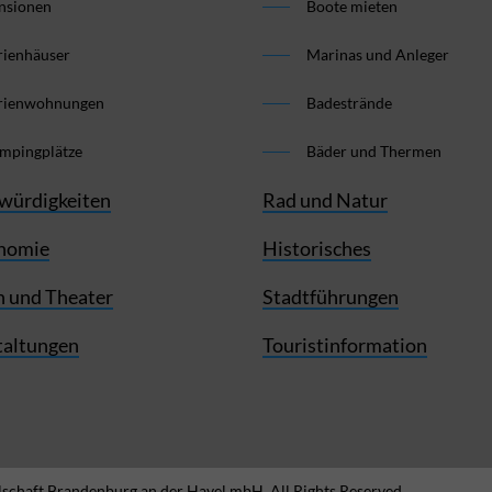
nsionen
Boote mieten
rienhäuser
Marinas und Anleger
rienwohnungen
Badestrände
mpingplätze
Bäder und Thermen
würdigkeiten
Rad und Natur
nomie
Historisches
 und Theater
Stadtführungen
taltungen
Touristinformation
schaft Brandenburg an der Havel mbH. All Rights Reserved.