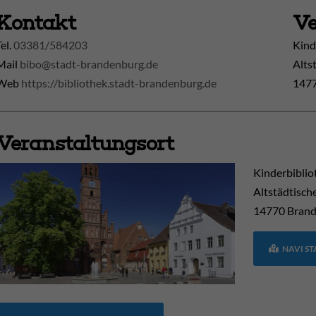
Kontakt
Ve
Tel.
03381/584203
Kind
Mail
bibo@stadt-brandenburg.de
Alts
Web
https://bibliothek.stadt-brandenburg.de
1477
Veranstaltungsort
Kinderbiblio
Altstädtisch
14770
Brand
NAVI S