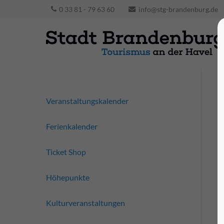
0 33 81 - 79 63 60
info@stg-brandenburg.de
Veranstaltungskalender
Ferienkalender
Ticket Shop
Höhepunkte
Kulturveranstaltungen