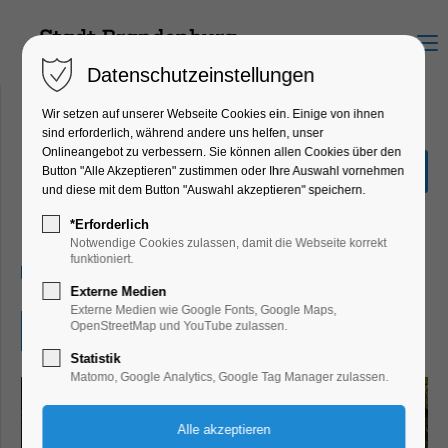
Menu
Datenschutzeinstellungen
Wir setzen auf unserer Webseite Cookies ein. Einige von ihnen
sind erforderlich, während andere uns helfen, unser
Onlineangebot zu verbessern. Sie können allen Cookies über den
Brandenburger Gospelchor
Button "Alle Akzeptieren" zustimmen oder Ihre Auswahl vornehmen
Sing & Joy: Jahreskonzert
und diese mit dem Button "Auswahl akzeptieren" speichern.
Konzert, Musik
*Erforderlich
Notwendige Cookies zulassen, damit die Webseite korrekt
funktioniert.
22.11.2025, 15:00
Externe Medien
Externe Medien wie Google Fonts, Google Maps,
OpenStreetMap und YouTube zulassen.
Eintritt frei
Statistik
Matomo, Google Analytics, Google Tag Manager zulassen.