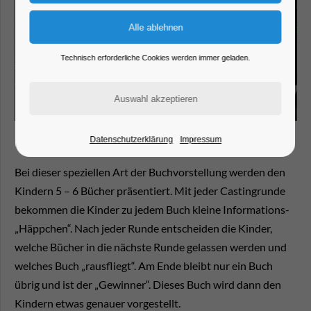
Technisch erforderliche Cookies werden immer geladen.
Datenschutzerklärung
Impressum
Bei dieser speziellen Art der Buchvorstellung werden den
Kindern 5 – 6 Bücher präsentiert. Mit jeder Castingrunde
bekommen die Kinder zu jedem Buch kleine Informations-
„Häppchen“. Nach jeder Runde entscheiden die Kinder,
welche Bücher in die nächste Runde gelassen werden und
welches Buch „rausfliegt“. Am Ende bleibt nur ein Buch
übrig und ist der „Gewinner“. Dieses Buch wird dann den
Kindern etwas genauer vorgestellt.