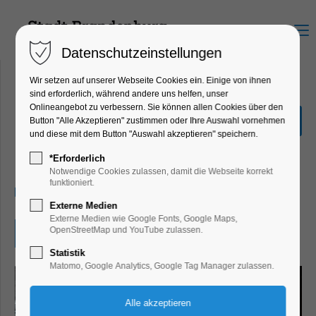
Menu
Datenschutzeinstellungen
Wir setzen auf unserer Webseite Cookies ein. Einige von ihnen
sind erforderlich, während andere uns helfen, unser
Onlineangebot zu verbessern. Sie können allen Cookies über den
Beauty of Steel: Viktor
Button "Alle Akzeptieren" zustimmen oder Ihre Auswahl vornehmen
Mácha|Industriefotografie
und diese mit dem Button "Auswahl akzeptieren" speichern.
Ausstellung
*Erforderlich
Notwendige Cookies zulassen, damit die Webseite korrekt
funktioniert.
17.02.2026, 09:00–16:00
Externe Medien
Externe Medien wie Google Fonts, Google Maps,
OpenStreetMap und YouTube zulassen.
Eintritt frei
Statistik
Matomo, Google Analytics, Google Tag Manager zulassen.