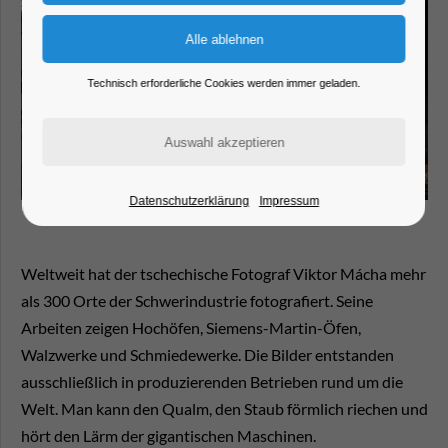
Technisch erforderliche Cookies werden immer geladen.
Datenschutzerklärung
Impressum
Weltweit hat der tschechische Fotograf Viktor Mácha mehr
als 300 Orte der Schwerindustrie fotografiert. Seine
Arbeiten zeigen Hochöfen, Siemens-Martin-Öfen,
Walzwerke und Schmiedewerke. Die Bilder entstanden
ausschließlich in produzierenden Betrieben rund um die
Welt. Man kann den Qualm, den Staub förmlich riechen und
hört den Lärm der gigantischen Maschinen.