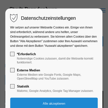
Menu
Datenschutzeinstellungen
Wir setzen auf unserer Webseite Cookies ein. Einige von ihnen
sind erforderlich, während andere uns helfen, unser
Onlineangebot zu verbessern. Sie können allen Cookies über den
Beauty of Steel: Viktor
Button "Alle Akzeptieren" zustimmen oder Ihre Auswahl vornehmen
Mácha|Industriefotografie
und diese mit dem Button "Auswahl akzeptieren" speichern.
Ausstellung
*Erforderlich
Notwendige Cookies zulassen, damit die Webseite korrekt
funktioniert.
03.02.2026, 09:00–16:00
Externe Medien
Externe Medien wie Google Fonts, Google Maps,
OpenStreetMap und YouTube zulassen.
Eintritt frei
Statistik
Matomo, Google Analytics, Google Tag Manager zulassen.