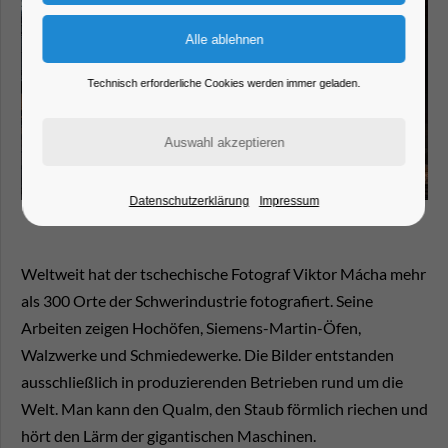
Technisch erforderliche Cookies werden immer geladen.
Datenschutzerklärung
Impressum
Weltweit hat der tschechische Fotograf Viktor Mácha mehr
als 300 Orte der Schwerindustrie fotografiert. Seine
Arbeiten zeigen Hochöfen, Siemens-Martin-Öfen,
Walzwerke und Schmiedewerke. Die Bilder entstanden
ausschließlich in produzierenden Betrieben rund um die
Welt. Man kann den Qualm, den Staub förmlich riechen und
hört den Lärm der gigantischen Maschinen.