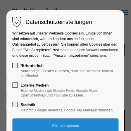
Menu
Datenschutzeinstellungen
Wir setzen auf unserer Webseite Cookies ein. Einige von ihnen
sind erforderlich, während andere uns helfen, unser
Onlineangebot zu verbessern. Sie können allen Cookies über den
Beauty of Steel: Viktor
Button "Alle Akzeptieren" zustimmen oder Ihre Auswahl vornehmen
Mácha|Industriefotografie
und diese mit dem Button "Auswahl akzeptieren" speichern.
Ausstellung
*Erforderlich
Notwendige Cookies zulassen, damit die Webseite korrekt
funktioniert.
01.02.2026, 10:00–17:00
Externe Medien
Externe Medien wie Google Fonts, Google Maps,
OpenStreetMap und YouTube zulassen.
Eintritt frei
Statistik
Matomo, Google Analytics, Google Tag Manager zulassen.