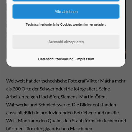
Technisch erforderliche Cookies werden immer geladen.
Datenschutzerklärung
Impressum
Weltweit hat der tschechische Fotograf Viktor Mácha mehr
als 300 Orte der Schwerindustrie fotografiert. Seine
Arbeiten zeigen Hochöfen, Siemens-Martin-Öfen,
Walzwerke und Schmiedewerke. Die Bilder entstanden
ausschließlich in produzierenden Betrieben rund um die
Welt. Man kann den Qualm, den Staub förmlich riechen und
hört den Lärm der gigantischen Maschinen.