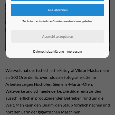
Technisch erforderliche Cookies werden immer geladen.
Datenschutzerklärung
Impressum
Weltweit hat der tschechische Fotograf Viktor Mácha mehr
als 300 Orte der Schwerindustrie fotografiert. Seine
Arbeiten zeigen Hochöfen, Siemens-Martin-Öfen,
Walzwerke und Schmiedewerke. Die Bilder entstanden
ausschließlich in produzierenden Betrieben rund um die
Welt. Man kann den Qualm, den Staub förmlich riechen und
hört den Lärm der gigantischen Maschinen.