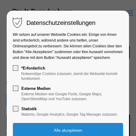
Menu
Datenschutzeinstellungen
Wir setzen auf unserer Webseite Cookies ein. Einige von ihnen
sind erforderlich, während andere uns helfen, unser
Onlineangebot zu verbessern. Sie können allen Cookies über den
Beauty of Steel: Viktor
Button "Alle Akzeptieren" zustimmen oder Ihre Auswahl vornehmen
Mácha|Industriefotografie
und diese mit dem Button "Auswahl akzeptieren" speichern.
Ausstellung
*Erforderlich
Notwendige Cookies zulassen, damit die Webseite korrekt
funktioniert.
22.01.2026, 09:00–16:00
Externe Medien
Externe Medien wie Google Fonts, Google Maps,
OpenStreetMap und YouTube zulassen.
Eintritt frei
Statistik
Matomo, Google Analytics, Google Tag Manager zulassen.