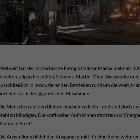
Weltweit hat der tschechische Fotograf Viktor Mácha mehr als 300 
Arbeiten zeigen Hochöfen, Siemens-Martin-Öfen, Walzwerke und 
ausschließlich in produzierenden Betrieben rund um die Welt. Ma
hört den Lärm der gigantischen Maschinen.
Die Menschen auf den Bildern erscheinen klein - und sind doch unv
Stahl zu bändigen. Die kraftvollen Aufnahmen strotzen vor Energie 
Beauty of Steel!
Die Ausstellung bildet den Ausgangspunkt für eine Reihe weiterer 