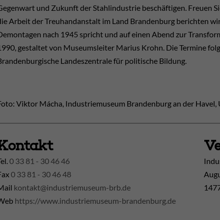
Gegenwart und Zukunft der Stahlindustrie beschäftigen. Freuen Sie
die Arbeit der Treuhandanstalt im Land Brandenburg berichten wir
Demontagen nach 1945 spricht und auf einen Abend zur Transfor
1990, gestaltet von Museumsleiter Marius Krohn. Die Termine folg
Brandenburgische Landeszentrale für politische Bildung.
Foto: Viktor Mácha, Industriemuseum Brandenburg an der Havel, 
Kontakt
Ve
Tel.
0 33 81 - 30 46 46
Indu
Fax
0 33 81 - 30 46 48
Augu
Mail
kontakt@industriemuseum-brb.de
1477
Web
https://www.industriemuseum-brandenburg.de