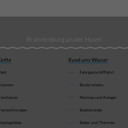
Brandenburg an der Havel
ünfte
Rund ums Wasser
tels
Fahrgastschifffahrt
nsionen
Boote mieten
rienhäuser
Marinas und Anleger
rienwohnungen
Badestrände
mpingplätze
Bäder und Thermen