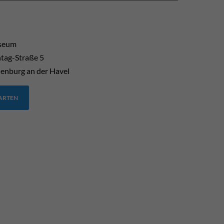
useum
tag-Straße 5
enburg an der Havel
TARTEN