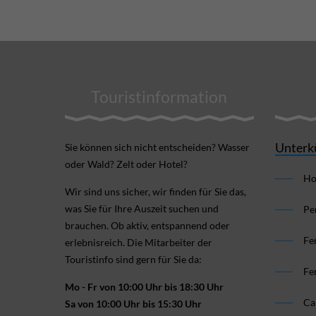
Touristinformation
Unterk
Sie können sich nicht ent­scheiden? Wasser
oder Wald? Zelt oder Hotel?
Ho
Wir sind uns sicher, wir finden für Sie das,
was Sie für Ihre Aus­zeit suchen und
Pe
brauchen. Ob aktiv, ent­spannend oder
Fe
erlebnis­reich. Die Mitarbeiter der
Touristinfo sind gern für Sie da:
Fe
Mo - Fr von 10:00 Uhr bis 18:30 Uhr
Ca
Sa von 10:00 Uhr bis 15:30 Uhr