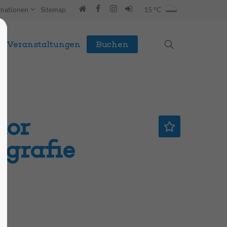
rmationen
Sitemap
15 °C
Veranstaltungen
Buchen
tor
ografie