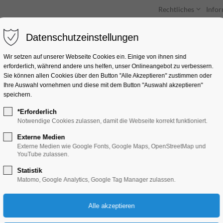
Rechtliches
Info
Datenschutzeinstellungen
Unterkünfte
Entdecken & Erleben
Wir setzen auf unserer Webseite Cookies ein. Einige von ihnen sind
erforderlich, während andere uns helfen, unser Onlineangebot zu verbessern.
Sie können allen Cookies über den Button "Alle Akzeptieren" zustimmen oder
Ihre Auswahl vornehmen und diese mit dem Button "Auswahl akzeptieren"
speichern.
*Erforderlich
Beauty of Steel: Vik
Notwendige Cookies zulassen, damit die Webseite korrekt funktioniert.
Mácha|Industriefot
Externe Medien
Externe Medien wie Google Fonts, Google Maps, OpenStreetMap und
YouTube zulassen.
Ausstellung
Statistik
Matomo, Google Analytics, Google Tag Manager zulassen.
06.01.2026, 09:00–16:00