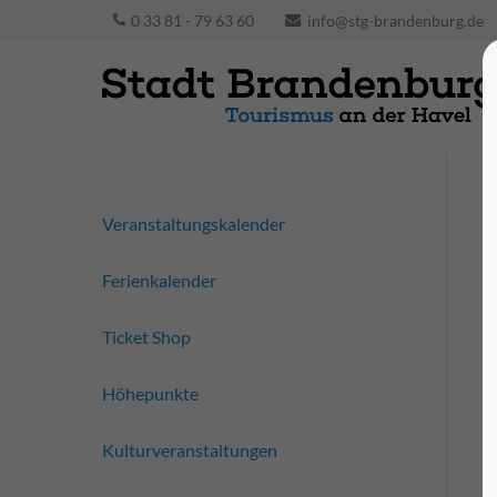
0 33 81 - 79 63 60
info@stg-brandenburg.de
Veranstaltungskalender
Ferienkalender
Ticket Shop
Höhepunkte
Kulturveranstaltungen