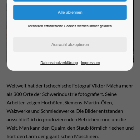
Technisch erforderliche Cookies werden immer geladen.
Datenschutzerklärung
Impressum
Weltweit hat der tschechische Fotograf Viktor Mácha mehr
als 300 Orte der Schwerindustrie fotografiert. Seine
Arbeiten zeigen Hochöfen, Siemens-Martin-Öfen,
Walzwerke und Schmiedewerke. Die Bilder entstanden
ausschließlich in produzierenden Betrieben rund um die
Welt. Man kann den Qualm, den Staub förmlich riechen und
hört den Lärm der gigantischen Maschinen.