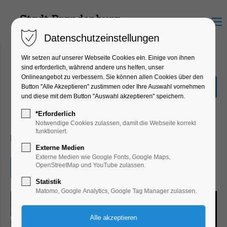
Menu
Datenschutzeinstellungen
Wir setzen auf unserer Webseite Cookies ein. Einige von ihnen
sind erforderlich, während andere uns helfen, unser
Onlineangebot zu verbessern. Sie können allen Cookies über den
Beauty of Steel: Viktor
Button "Alle Akzeptieren" zustimmen oder Ihre Auswahl vornehmen
Mácha|Industriefotografie
und diese mit dem Button "Auswahl akzeptieren" speichern.
Ausstellung
*Erforderlich
Notwendige Cookies zulassen, damit die Webseite korrekt
funktioniert.
14.05.2026, 10:00–17:00
Externe Medien
Externe Medien wie Google Fonts, Google Maps,
OpenStreetMap und YouTube zulassen.
Eintritt frei
Statistik
Matomo, Google Analytics, Google Tag Manager zulassen.