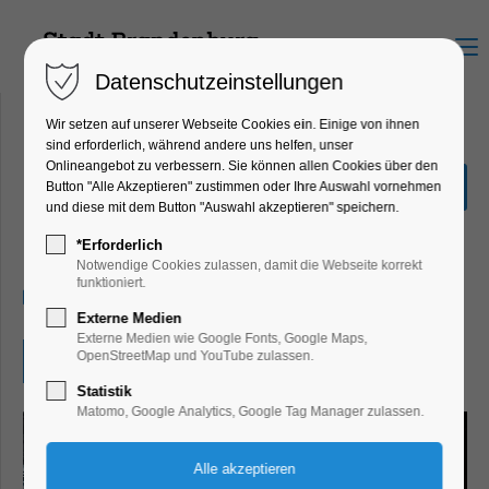
Menu
Datenschutzeinstellungen
Wir setzen auf unserer Webseite Cookies ein. Einige von ihnen
sind erforderlich, während andere uns helfen, unser
Onlineangebot zu verbessern. Sie können allen Cookies über den
Beauty of Steel: Viktor
Button "Alle Akzeptieren" zustimmen oder Ihre Auswahl vornehmen
Mácha|Industriefotografie
und diese mit dem Button "Auswahl akzeptieren" speichern.
Ausstellung
*Erforderlich
Notwendige Cookies zulassen, damit die Webseite korrekt
funktioniert.
03.04.2026, 10:00–17:00
Externe Medien
Externe Medien wie Google Fonts, Google Maps,
OpenStreetMap und YouTube zulassen.
Eintritt frei
Statistik
Matomo, Google Analytics, Google Tag Manager zulassen.