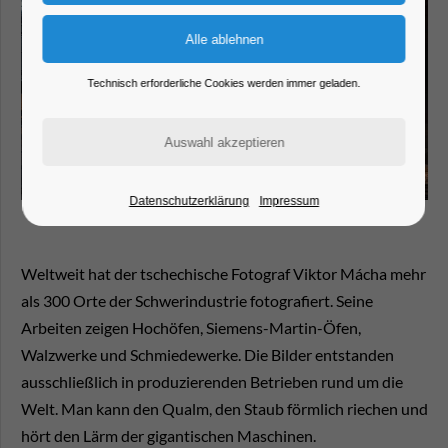
Technisch erforderliche Cookies werden immer geladen.
Datenschutzerklärung
Impressum
Weltweit hat der tschechische Fotograf Viktor Mácha mehr
als 300 Orte der Schwerindustrie fotografiert. Seine
Arbeiten zeigen Hochöfen, Siemens-Martin-Öfen,
Walzwerke und Schmiedewerke. Die Bilder entstanden
ausschließlich in produzierenden Betrieben rund um die
Welt. Man kann den Qualm, den Staub förmlich riechen und
hört den Lärm der gigantischen Maschinen.