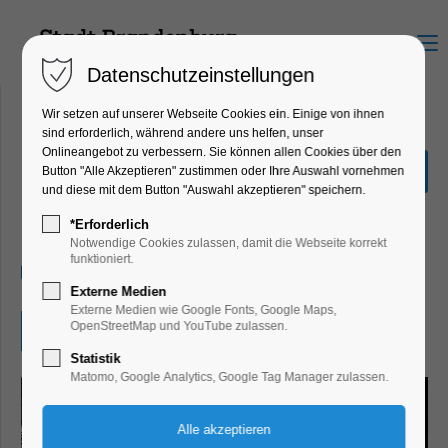
Menu
Datenschutzeinstellungen
Wir setzen auf unserer Webseite Cookies ein. Einige von ihnen
sind erforderlich, während andere uns helfen, unser
Onlineangebot zu verbessern. Sie können allen Cookies über den
Beauty of Steel: Viktor
Button "Alle Akzeptieren" zustimmen oder Ihre Auswahl vornehmen
Mácha|Industriefotografie
und diese mit dem Button "Auswahl akzeptieren" speichern.
Ausstellung
*Erforderlich
Notwendige Cookies zulassen, damit die Webseite korrekt
funktioniert.
27.03.2026, 09:00–16:00
Externe Medien
Externe Medien wie Google Fonts, Google Maps,
OpenStreetMap und YouTube zulassen.
Eintritt frei
Statistik
Matomo, Google Analytics, Google Tag Manager zulassen.