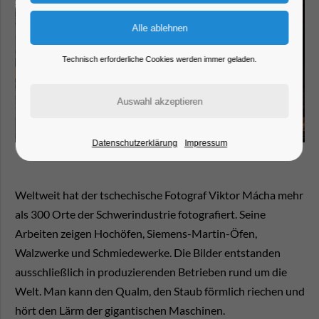
Technisch erforderliche Cookies werden immer geladen.
Datenschutzerklärung
Impressum
Weltweit hat der tschechische Fotograf Viktor Mácha mehr
als 300 Orte der Schwerindustrie fotografiert. Seine
Arbeiten zeigen Hochöfen, Siemens-Martin-Öfen,
Walzwerke und Schmiedewerke. Die Bilder entstanden
ausschließlich in produzierenden Betrieben rund um die
Welt. Man kann den Qualm, den Staub förmlich riechen und
hört den Lärm der gigantischen Maschinen.