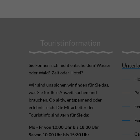
Touristinformation
Unterk
Sie können sich nicht ent­scheiden? Wasser
oder Wald? Zelt oder Hotel?
Ho
Wir sind uns sicher, wir finden für Sie das,
was Sie für Ihre Aus­zeit suchen und
Pe
brauchen. Ob aktiv, ent­spannend oder
Fe
erlebnis­reich. Die Mitarbeiter der
Touristinfo sind gern für Sie da:
Fe
Mo - Fr von 10:00 Uhr bis 18:30 Uhr
Ca
Sa von 10:00 Uhr bis 15:30 Uhr