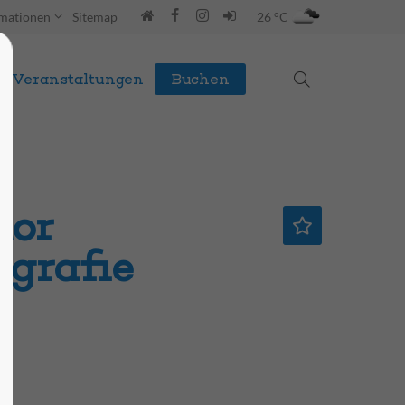
rmationen
Sitemap
26 °C
Veranstaltungen
Buchen
tor
ografie