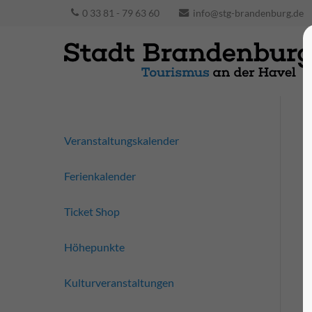
0 33 81 - 79 63 60
info@stg-brandenburg.de
Veranstaltungskalender
Ferienkalender
Ticket Shop
Höhepunkte
Kulturveranstaltungen