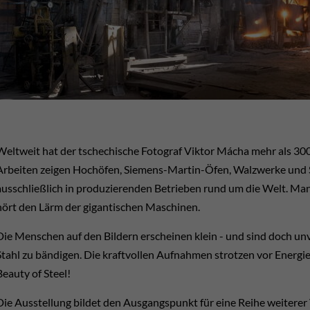
Weltweit hat der tschechische Fotograf Viktor Mácha mehr als 300 
Arbeiten zeigen Hochöfen, Siemens-Martin-Öfen, Walzwerke und 
ausschließlich in produzierenden Betrieben rund um die Welt. Ma
hört den Lärm der gigantischen Maschinen.
Die Menschen auf den Bildern erscheinen klein - und sind doch unv
Stahl zu bändigen. Die kraftvollen Aufnahmen strotzen vor Energie 
Beauty of Steel!
Die Ausstellung bildet den Ausgangspunkt für eine Reihe weiterer 