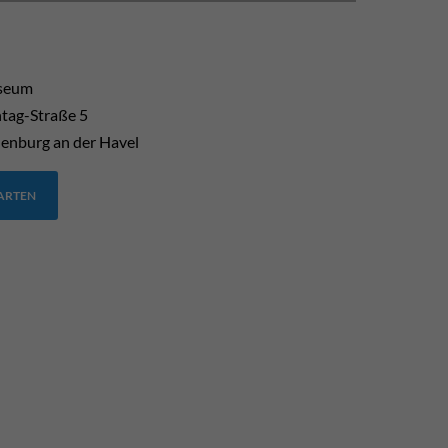
useum
tag-Straße 5
enburg an der Havel
TARTEN