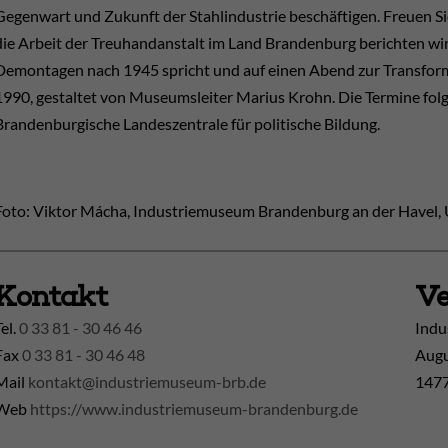
Gegenwart und Zukunft der Stahlindustrie beschäftigen. Freuen Sie
die Arbeit der Treuhandanstalt im Land Brandenburg berichten wir
Demontagen nach 1945 spricht und auf einen Abend zur Transfor
1990, gestaltet von Museumsleiter Marius Krohn. Die Termine folg
Brandenburgische Landeszentrale für politische Bildung.
Foto: Viktor Mácha, Industriemuseum Brandenburg an der Havel, 
Kontakt
Ve
Tel.
0 33 81 - 30 46 46
Indu
Fax
0 33 81 - 30 46 48
Augu
Mail
kontakt@industriemuseum-brb.de
1477
Web
https://www.industriemuseum-brandenburg.de