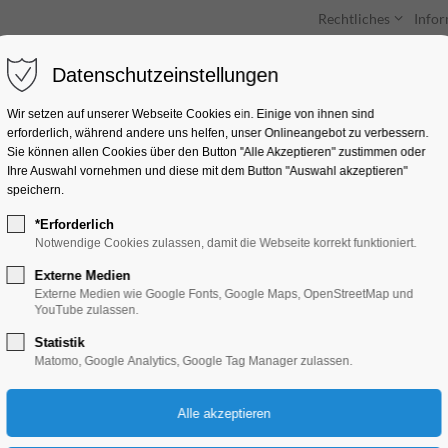
Rechtliches
Info
Datenschutzeinstellungen
Unterkünfte
Entdecken & Erleben
Wir setzen auf unserer Webseite Cookies ein. Einige von ihnen sind
erforderlich, während andere uns helfen, unser Onlineangebot zu verbessern.
Sie können allen Cookies über den Button "Alle Akzeptieren" zustimmen oder
Ihre Auswahl vornehmen und diese mit dem Button "Auswahl akzeptieren"
speichern.
*Erforderlich
Beauty of Steel: Vik
Notwendige Cookies zulassen, damit die Webseite korrekt funktioniert.
Mácha|Industriefot
Externe Medien
Externe Medien wie Google Fonts, Google Maps, OpenStreetMap und
YouTube zulassen.
Ausstellung
Statistik
Matomo, Google Analytics, Google Tag Manager zulassen.
20.03.2026, 09:00–16:00