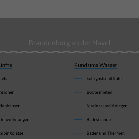
Brandenburg an der Havel
ünfte
Rund ums Wasser
tels
Fahrgastschifffahrt
nsionen
Boote mieten
rienhäuser
Marinas und Anleger
rienwohnungen
Badestrände
mpingplätze
Bäder und Thermen