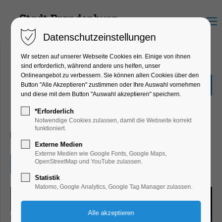
Menu
Datenschutzeinstellungen
Wir setzen auf unserer Webseite Cookies ein. Einige von ihnen
sind erforderlich, während andere uns helfen, unser
Onlineangebot zu verbessern. Sie können allen Cookies über den
Beauty of Steel: Viktor
Button "Alle Akzeptieren" zustimmen oder Ihre Auswahl vornehmen
Mácha|Industriefotografie
und diese mit dem Button "Auswahl akzeptieren" speichern.
Ausstellung
*Erforderlich
Notwendige Cookies zulassen, damit die Webseite korrekt
funktioniert.
01.03.2026, 10:00–17:00
Externe Medien
Externe Medien wie Google Fonts, Google Maps,
OpenStreetMap und YouTube zulassen.
Eintritt frei
Statistik
Matomo, Google Analytics, Google Tag Manager zulassen.