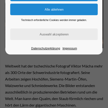
Technisch erforderliche Cookies werden immer geladen.
Datenschutzerklärung
Impressum
Weltweit hat der tschechische Fotograf Viktor Mácha mehr
als 300 Orte der Schwerindustrie fotografiert. Seine
Arbeiten zeigen Hochöfen, Siemens-Martin-Öfen,
Walzwerke und Schmiedewerke. Die Bilder entstanden
ausschließlich in produzierenden Betrieben rund um die
Welt. Man kann den Qualm, den Staub förmlich riechen und
hört den Lärm der gigantischen Maschinen.