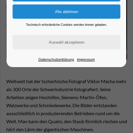
Technisch erforderliche Cookies werden immer geladen.
Datenschutzerklärung
Impressum
Weltweit hat der tschechische Fotograf Viktor Mácha mehr
als 300 Orte der Schwerindustrie fotografiert. Seine
Arbeiten zeigen Hochöfen, Siemens-Martin-Öfen,
Walzwerke und Schmiedewerke. Die Bilder entstanden
ausschließlich in produzierenden Betrieben rund um die
Welt. Man kann den Qualm, den Staub förmlich riechen und
hört den Lärm der gigantischen Maschinen.