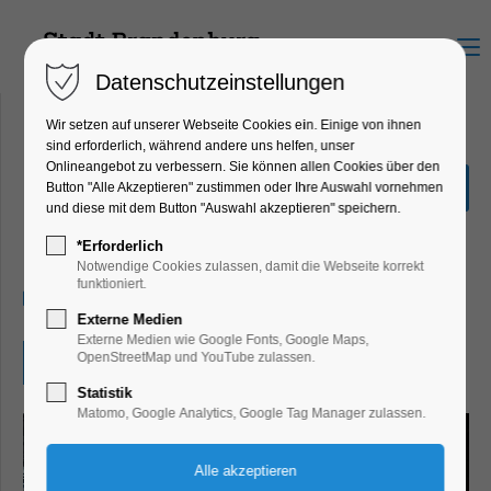
Menu
Datenschutzeinstellungen
Wir setzen auf unserer Webseite Cookies ein. Einige von ihnen
sind erforderlich, während andere uns helfen, unser
Onlineangebot zu verbessern. Sie können allen Cookies über den
Beauty of Steel: Viktor
Button "Alle Akzeptieren" zustimmen oder Ihre Auswahl vornehmen
Mácha|Industriefotografie
und diese mit dem Button "Auswahl akzeptieren" speichern.
Ausstellung
*Erforderlich
Notwendige Cookies zulassen, damit die Webseite korrekt
funktioniert.
22.02.2026, 10:00–17:00
Externe Medien
Externe Medien wie Google Fonts, Google Maps,
OpenStreetMap und YouTube zulassen.
Eintritt frei
Statistik
Matomo, Google Analytics, Google Tag Manager zulassen.