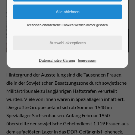
Technisch erforderliche Cookies werden immer geladen.
Datenschutzerklärung
Impressum
Hintergrund der Ausstellung sind die Tausenden Frauen,
die in der Sowjetischen Besatzungszone durch sowjetische
Militärtribunale zu langjährigen Haftstrafen verurteilt
wurden. Viele von ihnen waren in Speziallagern inhaftiert.
Die größte Gruppe befand sich ab Sommer 1948 im
Speziallager Sachsenhausen. Anfang Februar 1950
überstellte der sowjetische Geheimdienst 1.119 Frauen aus
dem aufgelösten Lager in das DDR-Gefängnis Hoheneck.