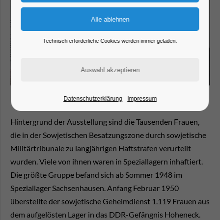
Technisch erforderliche Cookies werden immer geladen.
Datenschutzerklärung
Impressum
Hintergrund der Ausstellung sind die Tausenden Frauen,
die in der Sowjetischen Besatzungszone durch sowjetische
Militärtribunale zu langjährigen Haftstrafen verurteilt
wurden. Viele von ihnen waren in Speziallagern inhaftiert.
Die größte Gruppe befand sich ab Sommer 1948 im
Speziallager Sachsenhausen. Anfang Februar 1950
überstellte der sowjetische Geheimdienst 1.119 Frauen aus
dem aufgelösten Lager in das DDR-Gefängnis Hoheneck.