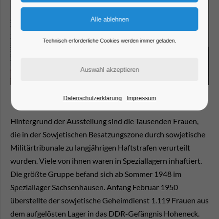
Technisch erforderliche Cookies werden immer geladen.
Datenschutzerklärung
Impressum
Hintergrund der Ausstellung sind die Tausenden Frauen,
die in der Sowjetischen Besatzungszone durch sowjetische
Militärtribunale zu langjährigen Haftstrafen verurteilt
wurden. Viele von ihnen waren in Speziallagern inhaftiert.
Die größte Gruppe befand sich ab Sommer 1948 im
Speziallager Sachsenhausen. Anfang Februar 1950
überstellte der sowjetische Geheimdienst 1.119 Frauen aus
dem aufgelösten Lager in das DDR-Gefängnis Hoheneck.