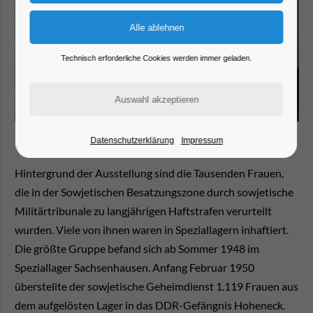
Technisch erforderliche Cookies werden immer geladen.
Datenschutzerklärung
Impressum
Hintergrund der Ausstellung sind die Tausenden Frauen,
die in der Sowjetischen Besatzungszone durch sowjetische
Militärtribunale zu langjährigen Haftstrafen verurteilt
wurden. Viele von ihnen waren in Speziallagern inhaftiert.
Die größte Gruppe befand sich ab Sommer 1948 im
Speziallager Sachsenhausen. Anfang Februar 1950
überstellte der sowjetische Geheimdienst 1.119 Frauen aus
dem aufgelösten Lager in das DDR-Gefängnis Hoheneck.