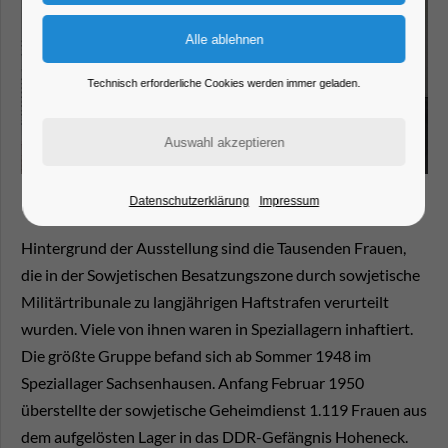
Technisch erforderliche Cookies werden immer geladen.
Datenschutzerklärung
Impressum
Hintergrund der Ausstellung sind die Tausenden Frauen,
die in der Sowjetischen Besatzungszone durch sowjetische
Militärtribunale zu langjährigen Haftstrafen verurteilt
wurden. Viele von ihnen waren in Speziallagern inhaftiert.
Die größte Gruppe befand sich ab Sommer 1948 im
Speziallager Sachsenhausen. Anfang Februar 1950
überstellte der sowjetische Geheimdienst 1.119 Frauen aus
dem aufgelösten Lager in das DDR-Gefängnis Hoheneck.